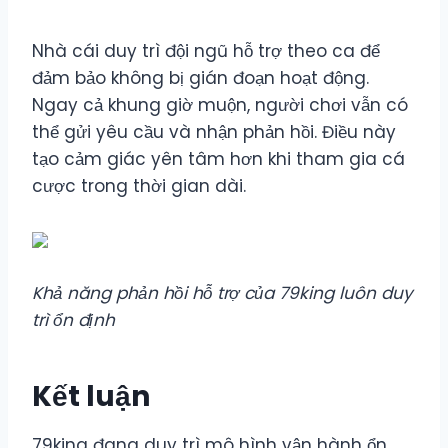
Nhà cái duy trì đội ngũ hỗ trợ theo ca để
đảm bảo không bị gián đoạn hoạt động.
Ngay cả khung giờ muộn, người chơi vẫn có
thể gửi yêu cầu và nhận phản hồi. Điều này
tạo cảm giác yên tâm hơn khi tham gia cá
cược trong thời gian dài.
Khả năng phản hồi hỗ trợ của 79king luôn duy
trì ổn định
Kết luận
79king đang duy trì mô hình vận hành ổn