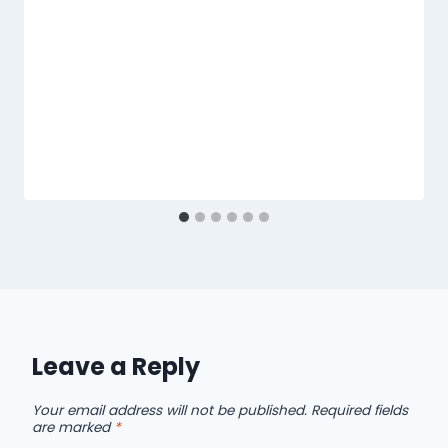
Leave a Reply
Your email address will not be published.
Required fields
are marked
*