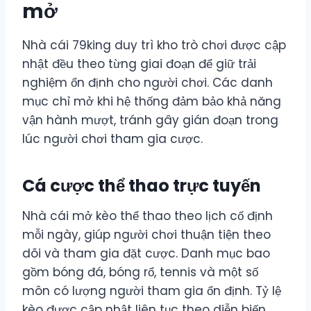
mở
Nhà cái 79king duy trì kho trò chơi được cập
nhật đều theo từng giai đoạn để giữ trải
nghiệm ổn định cho người chơi. Các danh
mục chỉ mở khi hệ thống đảm bảo khả năng
vận hành mượt, tránh gây gián đoạn trong
lúc người chơi tham gia cược.
Cá cược thể thao trực tuyến
Nhà cái mở kèo thể thao theo lịch cố định
mỗi ngày, giúp người chơi thuận tiện theo
dõi và tham gia đặt cược. Danh mục bao
gồm bóng đá, bóng rổ, tennis và một số
môn có lượng người tham gia ổn định. Tỷ lệ
kèo được cập nhật liên tục theo diễn biến