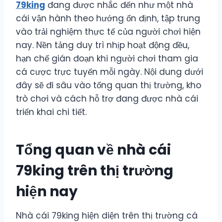
79king
đang được nhắc đến như một nhà
cái vận hành theo hướng ổn định, tập trung
vào trải nghiệm thực tế của người chơi hiện
nay. Nền tảng duy trì nhịp hoạt động đều,
hạn chế gián đoạn khi người chơi tham gia
cá cược trực tuyến mỗi ngày. Nội dung dưới
đây sẽ đi sâu vào tổng quan thị trường, kho
trò chơi và cách hỗ trợ đang được nhà cái
triển khai chi tiết.
Tổng quan về nhà cái
79king trên thị trường
hiện nay
Nhà cái 79king hiện diện trên thị trường cá