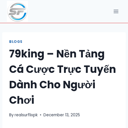
Skip
to
content
BLOGS
79king – Nền Tảng
Cá Cược Trực Tuyến
Dành Cho Người
Chơi
By
realsurflixpk
December 13, 2025