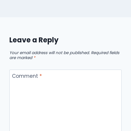
Leave a Reply
Your email address will not be published.
Required fields
are marked
*
Comment
*