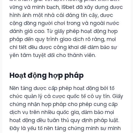
vững và minh bạch, i9bet đã xây dựng được
hình ảnh một nhà cái đáng tin cậy, được
cộng đồng người chơi trong và ngoài nước
đánh giá cao. Từ giấy phép hoạt động hợp
pháp đến quy trình giao dịch rõ ràng, mọi
chi tiết đều được công khai để đảm bảo sự
yên tâm tuyệt đối cho thành viên.
Hoạt động hợp pháp
Nền tảng được cấp phép hoạt động bởi tổ
chức quản lý cá cược quốc tế có uy tín. Giấy
chứng nhận hợp pháp cho phép cung cấp
dịch vụ trên nhiều quốc gia, đảm bảo mọi
hoạt động đều tuân thủ quy định pháp luật.
Đây là yếu tố nền tảng chứng minh sự minh