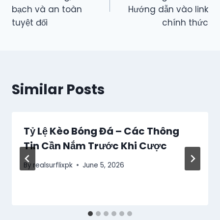
bạch và an toàn
Hướng dẫn vào link
tuyệt đối
chính thức
Similar Posts
Tỷ Lệ Kèo Bóng Đá – Các Thông
Tin Cần Nắm Trước Khi Cược
By
realsurflixpk
June 5, 2026