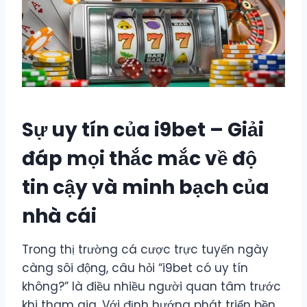
Sự uy tín của i9bet – Giải
đáp mọi thắc mắc về độ
tin cậy và minh bạch của
nhà cái
Trong thị trường cá cược trực tuyến ngày
càng sôi động, câu hỏi “i9bet có uy tín
không?” là điều nhiều người quan tâm trước
khi tham gia. Với định hướng phát triển bền