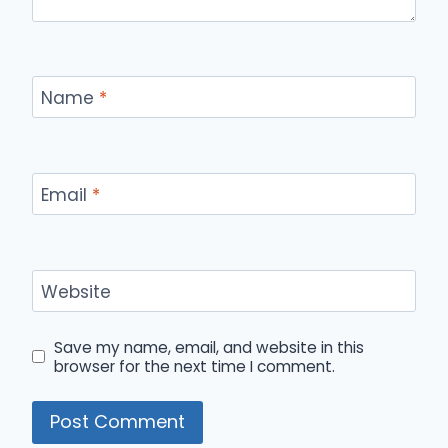
Name
*
Email
*
Website
Save my name, email, and website in this
browser for the next time I comment.