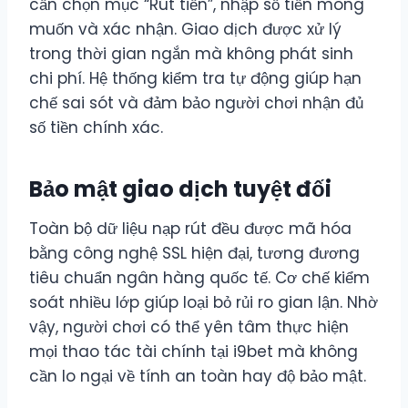
cần chọn mục “Rút tiền”, nhập số tiền mong
muốn và xác nhận. Giao dịch được xử lý
trong thời gian ngắn mà không phát sinh
chi phí. Hệ thống kiểm tra tự động giúp hạn
chế sai sót và đảm bảo người chơi nhận đủ
số tiền chính xác.
Bảo mật giao dịch tuyệt đối
Toàn bộ dữ liệu nạp rút đều được mã hóa
bằng công nghệ SSL hiện đại, tương đương
tiêu chuẩn ngân hàng quốc tế. Cơ chế kiểm
soát nhiều lớp giúp loại bỏ rủi ro gian lận. Nhờ
vậy, người chơi có thể yên tâm thực hiện
mọi thao tác tài chính tại i9bet mà không
cần lo ngại về tính an toàn hay độ bảo mật.