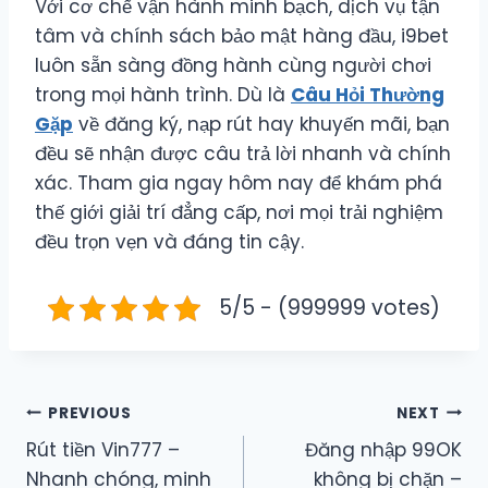
Với cơ chế vận hành minh bạch, dịch vụ tận
tâm và chính sách bảo mật hàng đầu, i9bet
luôn sẵn sàng đồng hành cùng người chơi
trong mọi hành trình. Dù là
Câu Hỏi Thường
Gặp
về đăng ký, nạp rút hay khuyến mãi, bạn
đều sẽ nhận được câu trả lời nhanh và chính
xác. Tham gia ngay hôm nay để khám phá
thế giới giải trí đẳng cấp, nơi mọi trải nghiệm
đều trọn vẹn và đáng tin cậy.
5/5 - (999999 votes)
Post
PREVIOUS
NEXT
Rút tiền Vin777 –
Đăng nhập 99OK
navigation
Nhanh chóng, minh
không bị chặn –