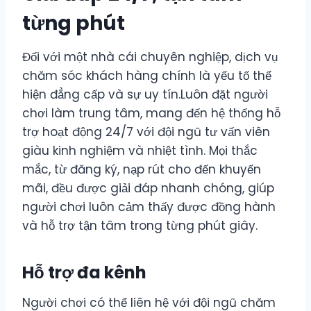
từng phút
Đối với một nhà cái chuyên nghiệp, dịch vụ
chăm sóc khách hàng chính là yếu tố thể
hiện đẳng cấp và sự uy tín.Luôn đặt người
chơi làm trung tâm, mang đến hệ thống hỗ
trợ hoạt động 24/7 với đội ngũ tư vấn viên
giàu kinh nghiệm và nhiệt tình. Mọi thắc
mắc, từ đăng ký, nạp rút cho đến khuyến
mãi, đều được giải đáp nhanh chóng, giúp
người chơi luôn cảm thấy được đồng hành
và hỗ trợ tận tâm trong từng phút giây.
Hỗ trợ đa kênh
Người chơi có thể liên hệ với đội ngũ chăm