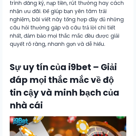
trình đăng ký, nạp tiền, rút thưởng hay cách
nhận ưu đãi. Để giúp bạn yên tâm trải
nghiệm, bài viết này tổng hợp đầy đủ những
câu hỏi thường gặp và câu trả lời chi tiết
nhất, đảm bảo mọi thắc mắc đều được giải
quyết rõ ràng, nhanh gọn và dễ hiểu.
Sự uy tín của i9bet – Giải
đáp mọi thắc mắc về độ
tin cậy và minh bạch của
nhà cái