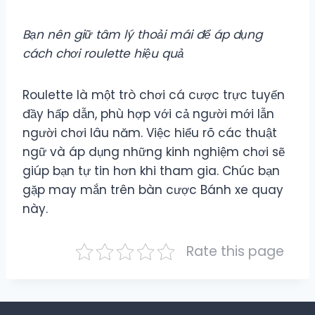
Bạn nên giữ tâm lý thoải mái để áp dụng
cách chơi roulette hiệu quả
Roulette là một trò chơi cá cược trực tuyến
đầy hấp dẫn, phù hợp với cả người mới lẫn
người chơi lâu năm. Việc hiểu rõ các thuật
ngữ và áp dụng những kinh nghiệm chơi sẽ
giúp bạn tự tin hơn khi tham gia. Chúc bạn
gặp may mắn trên bàn cược Bánh xe quay
này.
Rate this page