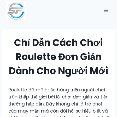
Skip
to
content
Chỉ Dẫn Cách Chơi
Roulette Đơn Giản
Dành Cho Người Mới
Roulette đã mê hoặc hàng triệu người chơi
trên khắp thế giới bởi lối chơi đơn giản và tiền
thưởng hấp dẫn. Đây không chỉ là trò chơi
của may mắn mà còn đòi hỏi sự hiểu biết và