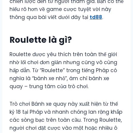
chiến lược đến từ người tham gia. Bạn có thể
hiểu rõ hơn về game cược tuyệt vời này
thông qua bài viết dưới đây tại
td88
.
Roulette là gì?
Roulette được yêu thích trên toàn thế giới
nhờ lối chơi đơn giản nhưng cũng vô cùng
hấp dẫn. Từ “Roulette” trong tiếng Pháp có
nghĩa là “bánh xe nhỏ”, ám chỉ bánh xe
quay – trung tâm của trò chơi.
Trò chơi Bánh xe quay này xuất hiện từ thế
kỷ 18 tại Pháp và nhanh chóng lan rộng khắp
các sòng bạc trên toàn cầu. Trong Roulette,
người chơi đặt cược vào một hoặc nhiều ô