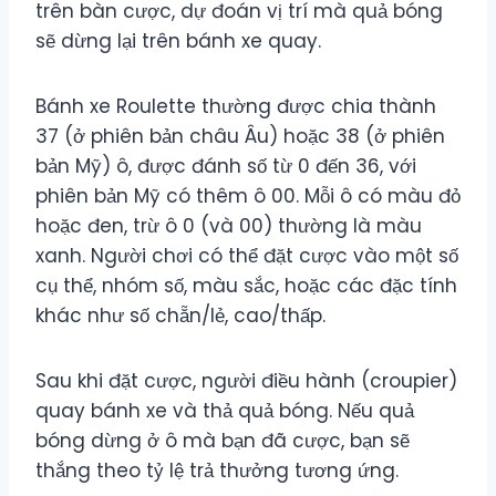
trên bàn cược, dự đoán vị trí mà quả bóng
sẽ dừng lại trên bánh xe quay.
Bánh xe Roulette thường được chia thành
37 (ở phiên bản châu Âu) hoặc 38 (ở phiên
bản Mỹ) ô, được đánh số từ 0 đến 36, với
phiên bản Mỹ có thêm ô 00. Mỗi ô có màu đỏ
hoặc đen, trừ ô 0 (và 00) thường là màu
xanh. Người chơi có thể đặt cược vào một số
cụ thể, nhóm số, màu sắc, hoặc các đặc tính
khác như số chẵn/lẻ, cao/thấp.
Sau khi đặt cược, người điều hành (croupier)
quay bánh xe và thả quả bóng. Nếu quả
bóng dừng ở ô mà bạn đã cược, bạn sẽ
thắng theo tỷ lệ trả thưởng tương ứng.