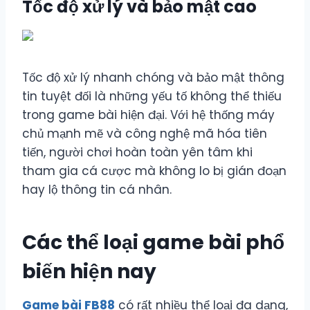
Tốc độ xử lý và bảo mật cao
Tốc độ xử lý nhanh chóng và bảo mật thông
tin tuyệt đối là những yếu tố không thể thiếu
trong game bài hiện đại. Với hệ thống máy
chủ mạnh mẽ và công nghệ mã hóa tiên
tiến, người chơi hoàn toàn yên tâm khi
tham gia cá cược mà không lo bị gián đoạn
hay lộ thông tin cá nhân.
Các thể loại game bài phổ
biến hiện nay
Game bài FB88
có rất nhiều thể loại đa dạng,