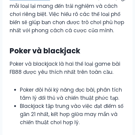
mỗi loại lại mang đến trải nghiệm và cách
chơi riêng biệt. Việc hiểu rõ các thể loại phổ
biến sẽ giúp bạn chọn được trò chơi phù hợp
nhất với phong cách cá cược của mình.
Poker và blackjack
Poker và blackjack là hai thể loại game bài
FB88 được yêu thích nhất trên toàn cầu.
Poker đòi hỏi kỹ năng đọc bài, phân tích
tâm lý đối thủ và chiến thuật phức tạp.
Blackjack tập trung vào việc đạt điểm số
gần 21 nhất, kết hợp giữa may mắn và
chiến thuật chơi hợp lý.