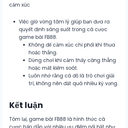
cảm xúc
Việc giữ vững tâm lý giúp bạn đưa ra
quyết định sáng suốt trong cá cược
game bài FB88.
Không để cảm xúc chi phối khi thua
hoặc thắng.
Dừng chơi khi cảm thấy căng thẳng
hoặc mất kiểm soát.
Luôn nhớ rằng cá độ là trò chơi giải
trí, không nên đặt quá nhiều kỳ vọng.
Kết luận
Tóm lại, game bài FB88 là hình thức cá
cược hấp dẫn với nhiều ưu điểm nổi bật như