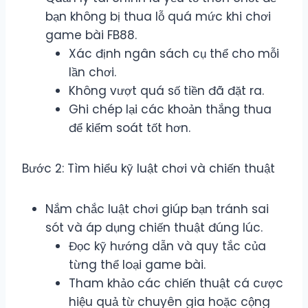
bạn không bị thua lỗ quá mức khi chơi
game bài FB88.
Xác định ngân sách cụ thể cho mỗi
lần chơi.
Không vượt quá số tiền đã đặt ra.
Ghi chép lại các khoản thắng thua
để kiểm soát tốt hơn.
Bước 2: Tìm hiểu kỹ luật chơi và chiến thuật
Nắm chắc luật chơi giúp bạn tránh sai
sót và áp dụng chiến thuật đúng lúc.
Đọc kỹ hướng dẫn và quy tắc của
từng thể loại game bài.
Tham khảo các chiến thuật cá cược
hiệu quả từ chuyên gia hoặc cộng