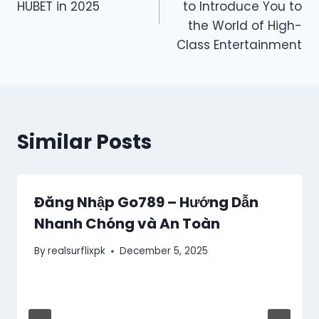
HUBET in 2025
to Introduce You to
the World of High-
Class Entertainment
Similar Posts
Đăng Nhập Go789 – Hướng Dẫn
Nhanh Chóng và An Toàn
By
realsurflixpk
December 5, 2025