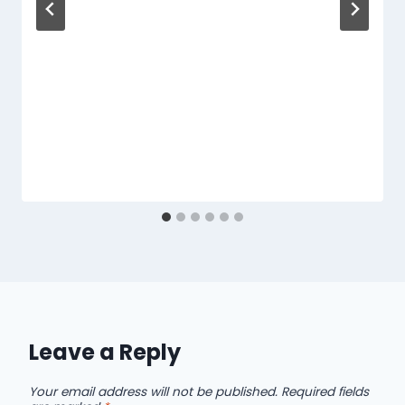
Leave a Reply
Your email address will not be published.
Required fields