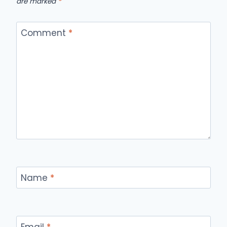
are marked
*
Comment
*
Name
*