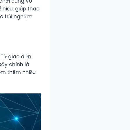
 chơi cũng vô
 hiểu, giúp thao
o trải nghiệm
 Từ giao diện
Đây chính là
iệm thêm nhiều