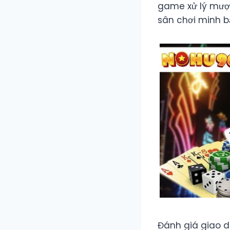
game xử lý mượt
sân chơi minh b
Đánh giá giao d