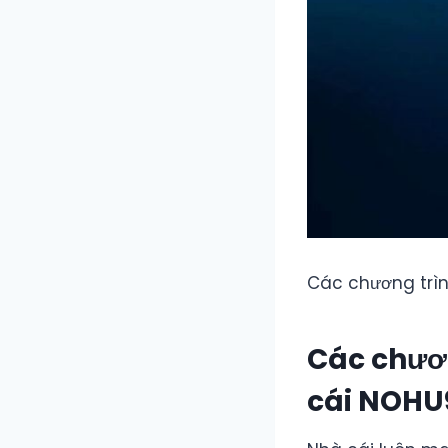
Các chương trì
Các chươ
cái NOHU