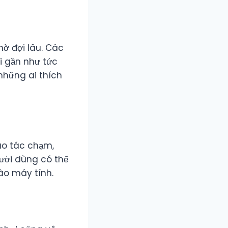
hờ đợi lâu. Các
i gần như tức
 những ai thích
hao tác chạm,
gười dùng có thể
ào máy tính.