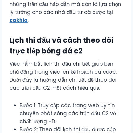
những trận cầu hấp dẫn mà còn là lựa chọn
lý tưởng cho các nhà đầu tư cá cược tại
cakhia
.
Lịch thi đấu và cách theo dõi
trực tiếp bóng đá c2
Việc nắm bắt lịch thi đấu chi tiết giúp bạn
chủ động trong việc lên kế hoạch cá cược.
Dưới đây là hướng dẫn chi tiết để theo dõi
các trận cầu C2 một cách hiệu quả:
Bước 1: Truy cập các trang web uy tín
chuyên phát sóng các trận đấu C2 với
chất lượng HD.
Bước 2: Theo dõi lịch thi đấu được cập