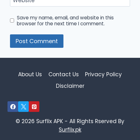
Website
Save my name, email, and website in this
browser for the next time I comment.
About Us
Contact Us
Privacy Policy
Disclaimer
© 2026 Surflix APK - All Rights Rserved By
Surflix.pk