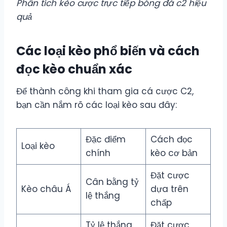
Phân tích kèo cược trực tiếp bóng đá c2 hiệu
quả
Các loại kèo phổ biến và cách
đọc kèo chuẩn xác
Để thành công khi tham gia cá cược C2,
bạn cần nắm rõ các loại kèo sau đây:
Đặc điểm
Cách đọc
Loại kèo
chính
kèo cơ bản
Đặt cược
Cân bằng tỷ
Kèo châu Á
dựa trên
lệ thắng
chấp
Tỷ lệ thắng,
Đặt cược