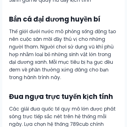
Sảnh game quay hũ đầy kịch tính
Bắn cá đại dương huyền bí
Thế giới dưới nước mô phỏng sống động tạo
nên cuộc săn mồi đầy thú vị cho những
người tham. Người chơi sử dụng vũ khí phù
hợp nhằm loại bỏ những sinh vật lớn trong
đại dương xanh. Mỗi mục tiêu bị hạ gục đều
đem về phần thưởng xứng đáng cho bạn
trong hành trình này.
Đua ngựa trực tuyến kịch tính
Các giải đua quốc tế quy mô lớn được phát
sóng trực tiếp sắc nét trên hệ thống mỗi
ngày. Lựa chọn hệ thống 789cub chính