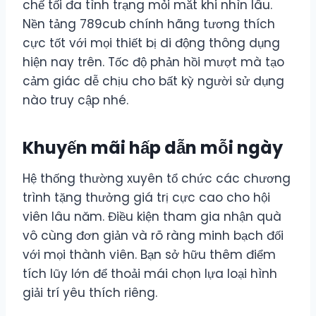
chế tối đa tình trạng mỏi mắt khi nhìn lâu.
Nền tảng 789cub chính hãng tương thích
cực tốt với mọi thiết bị di động thông dụng
hiện nay trên. Tốc độ phản hồi mượt mà tạo
cảm giác dễ chịu cho bất kỳ người sử dụng
nào truy cập nhé.
Khuyến mãi hấp dẫn mỗi ngày
Hệ thống thường xuyên tổ chức các chương
trình tặng thưởng giá trị cực cao cho hội
viên lâu năm. Điều kiện tham gia nhận quà
vô cùng đơn giản và rõ ràng minh bạch đối
với mọi thành viên. Bạn sở hữu thêm điểm
tích lũy lớn để thoải mái chọn lựa loại hình
giải trí yêu thích riêng.