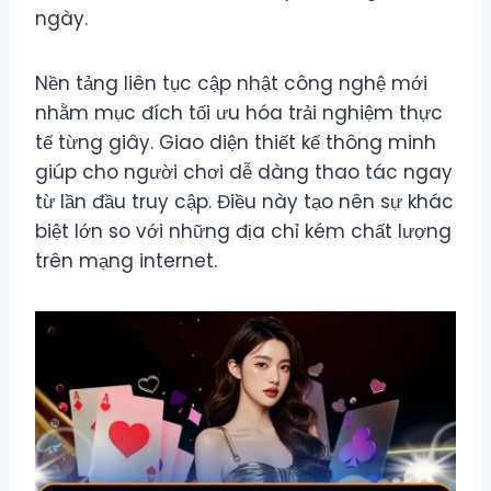
ngày.
Nền tảng liên tục cập nhật công nghệ mới
nhằm mục đích tối ưu hóa trải nghiệm thực
tế từng giây. Giao diện thiết kế thông minh
giúp cho người chơi dễ dàng thao tác ngay
từ lần đầu truy cập. Điều này tạo nên sự khác
biệt lớn so với những địa chỉ kém chất lượng
trên mạng internet.