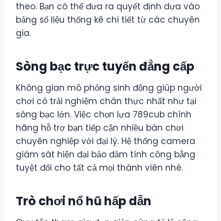
theo. Bạn có thể đưa ra quyết định dựa vào
bảng số liệu thống kê chi tiết từ các chuyên
gia.
Sòng bạc trực tuyến đẳng cấp
Không gian mô phỏng sinh động giúp người
chơi có trải nghiệm chân thực nhất như tại
sòng bạc lớn. Việc chọn lựa 789cub chính
hãng hỗ trợ bạn tiếp cận nhiều bàn chơi
chuyên nghiệp với đại lý. Hệ thống camera
giám sát hiện đại bảo đảm tính công bằng
tuyệt đối cho tất cả mọi thành viên nhé.
Trò chơi nổ hũ hấp dẫn