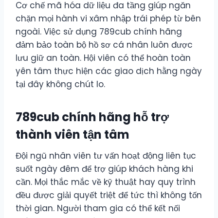
Cơ chế mã hóa dữ liệu đa tầng giúp ngăn
chặn mọi hành vi xâm nhập trái phép từ bên
ngoài. Việc sử dụng 789cub chính hãng
đảm bảo toàn bộ hồ sơ cá nhân luôn được
lưu giữ an toàn. Hội viên có thể hoàn toàn
yên tâm thực hiện các giao dịch hằng ngày
tại đây không chút lo.
789cub chính hãng hỗ trợ
thành viên tận tâm
Đội ngũ nhân viên tư vấn hoạt động liên tục
suốt ngày đêm để trợ giúp khách hàng khi
cần. Mọi thắc mắc về kỹ thuật hay quy trình
đều được giải quyết triệt để tức thì không tốn
thời gian. Người tham gia có thể kết nối