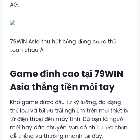
AG.
79WIN Asia thu hút cộng đồng cược thủ
toàn châu Á
Game đỉnh cao tại 79WIN
Asia thắng tiền mỏi tay
Kho game được đầu tư kỹ lưỡng, đa dạng
thể loại và tối ưu trải nghiệm trên mọi thiết bị
từ điện thoại đến máy tính. Dù bạn là người
mới hay dân chuyên, vẫn có nhiều lựa chọn
dễ thắng và thưởng nhanh tại đây.