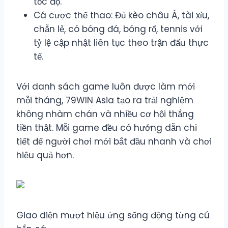
tốc độ.
Cá cược thể thao: Đủ kèo châu Á, tài xỉu,
chẵn lẻ, có bóng đá, bóng rổ, tennis với
tỷ lệ cập nhật liên tục theo trận đấu thực
tế.
Với danh sách game luôn được làm mới
mỗi tháng, 79WIN Asia tạo ra trải nghiệm
không nhàm chán và nhiều cơ hội thắng
tiền thật. Mỗi game đều có hướng dẫn chi
tiết để người chơi mới bắt đầu nhanh và chơi
hiệu quả hơn.
Giao diện mượt hiệu ứng sống động từng cú