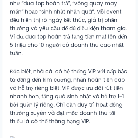
như “đua top hoàn trả”, “vòng quay may
mắn” hoặc “sinh nhật nhận quà”. Mỗi event
đều hiển thị rõ ngày kết thúc, giá trị phần
thưởng và yêu cầu để đủ điều kiện tham gia.
Ví dụ, đua top hoàn trả tặng tiền mặt lên đến
5 triệu cho 10 người có doanh thu cao nhất
tuần.
Đặc biệt, nhà cái có hệ thống VIP với cấp bậc
từ đồng đến kim cương, nhận hoàn tiền cao
và hỗ trợ riêng biệt. VIP được ưu đãi rút tiền
nhanh hơn, tặng quà sinh nhật và hỗ trợ 1-1
bởi quản lý riêng. Chỉ cần duy trì hoạt động
thường xuyên và đạt mốc doanh thu tối
thiểu là có thể thăng hạng VIP.