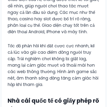
dễ nhìn, giúp người chơi thao tác mượt
ngay cả lần đầu sử dụng. Các mục như thể
thao, casino hay slot được bố trí rõ ràng,
phân loại cụ thể. Giao diện chạy tốt trên cả
điện thoại Android, iPhone và máy tính.
Tốc độ phản hồi khi đặt cược cực nhanh, kể
cả lúc vào giờ cao điểm đông người truy
cập. Trải nghiệm chơi không bị giật lag,
mang lại cảm giác mượt và thoải mái hơn
các web thông thường. Hình ảnh game sắc
nét, âm thanh sống động tăng cảm giác hồi
hộp khi tham gia.
Nhà cái quốc tế có giấy phép rõ