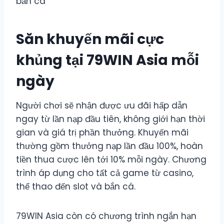
bắn cá
Săn khuyến mãi cực
khủng tại 79WIN Asia mỗi
ngày
Người chơi sẽ nhận được ưu đãi hấp dẫn
ngay từ lần nạp đầu tiên, không giới hạn thời
gian và giá trị phần thưởng. Khuyến mãi
thường gồm thưởng nạp lần đầu 100%, hoàn
tiền thua cược lên tới 10% mỗi ngày. Chương
trình áp dụng cho tất cả game từ casino,
thể thao đến slot và bắn cá.
79WIN Asia còn có chương trình ngắn hạn