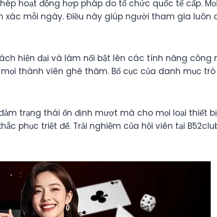
phép hoạt động hợp pháp do tổ chức quốc tế cấp. Mọ
 xác mỗi ngày. Điều này giúp người tham gia luôn c
ách hiện đại và làm nổi bật lên các tính năng công
 mọi thành viên ghé thăm. Bố cục của danh mục trò 
m trạng thái ổn định mượt mà cho mọi loại thiết bị k
hắc phục triệt để. Trải nghiệm của hội viên tại B52cl