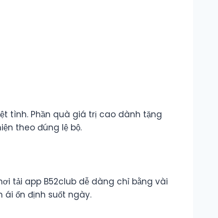
t tình. Phần quà giá trị cao dành tặng
iện theo đúng lệ bộ.
hơi tải app B52club dễ dàng chỉ bằng vài
ái ổn định suốt ngày.