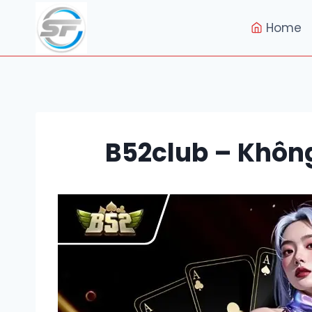
Skip
to
Home
content
B52club – Không