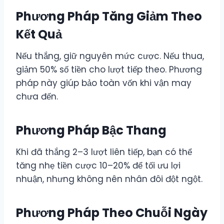
Phương Pháp Tăng Giảm Theo
Kết Quả
Nếu thắng, giữ nguyên mức cược. Nếu thua,
giảm 50% số tiền cho lượt tiếp theo. Phương
pháp này giúp bảo toàn vốn khi vận may
chưa đến.
Phương Pháp Bậc Thang
Khi đã thắng 2–3 lượt liên tiếp, bạn có thể
tăng nhẹ tiền cược 10–20% để tối ưu lợi
nhuận, nhưng không nên nhân đôi đột ngột.
Phương Pháp Theo Chuỗi Ngày