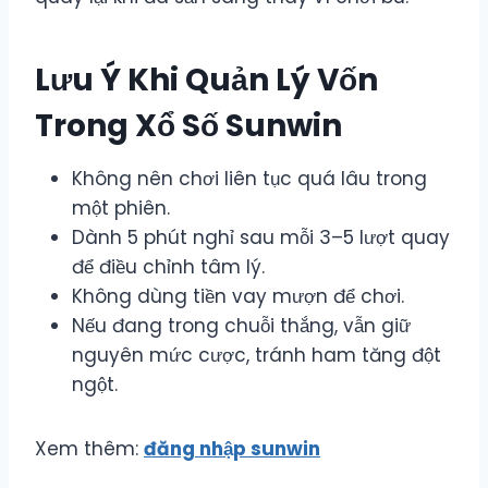
Lưu Ý Khi Quản Lý Vốn
Trong Xổ Số Sunwin
Không nên chơi liên tục quá lâu trong
một phiên.
Dành 5 phút nghỉ sau mỗi 3–5 lượt quay
để điều chỉnh tâm lý.
Không dùng tiền vay mượn để chơi.
Nếu đang trong chuỗi thắng, vẫn giữ
nguyên mức cược, tránh ham tăng đột
ngột.
Xem thêm:
đăng nhập sunwin