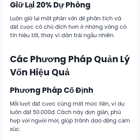
Giữ Lại 20% Dự Phòng
Luôn giữ lại một phần vốn để phân tích và
đặt cược có chủ đích hơn ở những vòng có
tín hiệu tốt, thay vì dàn trải ngẫu nhiên.
Các Phương Pháp Quản Lý
Vốn Hiệu Quả
Phương Pháp Cố Định
Mỗi lượt đặt cược cùng một mức tiền, ví dụ:
luôn đặt 50.000đ. Cách này đơn giản, phù
hợp với người mới, giúp tránh dao động cảm
xúc.