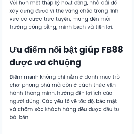
Với hơn một thập kỷ hoạt động, nhà cái đã
xây dựng được vị thế vững chắc trong lĩnh
vực cá cược trực tuyến, mang đến môi
trường công bằng, minh bạch và tiện lợi.
Ưu điểm nổi bật giúp FB88
được ưa chuộng
Điểm mạnh không chỉ nằm ở danh mục trò
chơi phong phú mà còn ở cách thức vận
hành thông minh, hướng đến lợi ích của
người dùng. Các yếu tố về tốc độ, bảo mật
và chăm sóc khách hàng đều được đầu tư
bài bản.