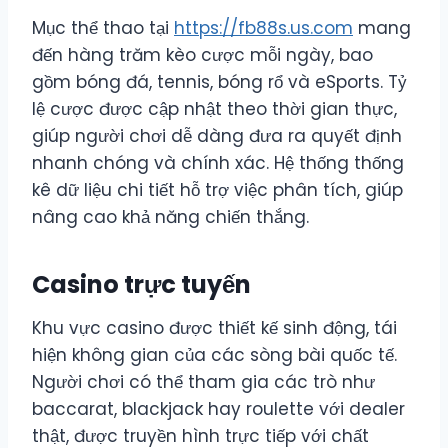
Mục thể thao tại
https://fb88s.us.com
mang
đến hàng trăm kèo cược mỗi ngày, bao
gồm bóng đá, tennis, bóng rổ và eSports. Tỷ
lệ cược được cập nhật theo thời gian thực,
giúp người chơi dễ dàng đưa ra quyết định
nhanh chóng và chính xác. Hệ thống thống
kê dữ liệu chi tiết hỗ trợ việc phân tích, giúp
nâng cao khả năng chiến thắng.
Casino trực tuyến
Khu vực casino được thiết kế sinh động, tái
hiện không gian của các sòng bài quốc tế.
Người chơi có thể tham gia các trò như
baccarat, blackjack hay roulette với dealer
thật, được truyền hình trực tiếp với chất