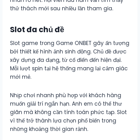
nhân rõ nét. Hội viên lâu năm vẫn tìm thấy
thử thách mới sau nhiều lần tham gia.
Slot đa chủ đề
Slot game trong Game ONBET gây ấn tượng
bởi thiết kế hình ảnh sinh động. Chủ đề được
xây dựng đa dạng, từ cổ điển đến hiện đại.
Mỗi lượt spin tại hệ thống mang lại cảm giác
mới mẻ.
Nhịp chơi nhanh phù hợp với khách hàng
muốn giải trí ngắn hạn. Anh em có thể thư
giãn mà không cần tính toán phức tạp. Slot
vì thế trở thành lựa chọn phổ biến trong
những khoảng thời gian rảnh.