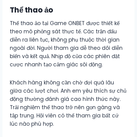
Thể thao ảo
Thể thao ảo tại Game ONBET được thiết kế
theo mô phỏng sát thực tế. Các trận đấu
diễn ra liên tục, không phụ thuộc thời gian
ngoài đời. Người tham gia dễ theo dõi diễn
biến và kết quả. Nhịp độ của các phiên đặt
cược nhanh tạo cảm giác sôi động.
Khách hàng không cần chờ đợi quá lâu
giữa các lượt chơi. Anh em yêu thích sự chủ
động thường đánh giá cao hình thức này.
Trải nghiệm thể thao trở nên gọn gàng và
tập trung. Hội viên có thể tham gia bất cứ
lúc nào phù hợp.