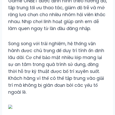
Game ONBET được định hình theo hướng đó,
tập trung tối ưu thao tác, giảm độ trễ và mở
rộng lựa chọn cho nhiều nhóm hội viên khác
nhau. Nhịp chơi linh hoạt giúp anh em dễ
làm quen ngay từ lần đầu đăng nhập.
Song song với trải nghiệm, hệ thống vận
hành được chú trọng để duy trì tính ổn định
lâu dài. Cơ chế bảo mật nhiều lớp mang lại
sự an tâm trong quá trình sử dụng, đồng
thời hỗ trợ kỹ thuật được bố trí xuyên suốt.
Khách hàng vì thế có thể tập trung vào giải
trí mà không bị gián đoạn bởi các yếu tố
ngoài lề.