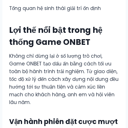
Tổng quan hệ sinh thái giải trí ổn định
Lợi thế nổi bật trong hệ
thống Game ONBET
Không chỉ dừng lại ở số lượng trò chơi,
Game ONBET tạo dấu ấn bằng cách tối ưu
toàn bộ hành trình trải nghiệm. Từ giao diện,
tốc độ xử lý đến cách xây dựng nội dung đều
hướng tới sự thuận tiện và cảm xúc liền
mạch cho khách hàng, anh em và hội viên
lâu năm.
Vận hành phiên đặt cược mượt