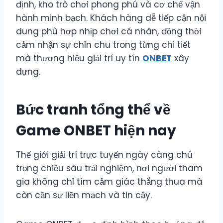
định, kho trò chơi phong phú và cơ chế vận
hành minh bạch. Khách hàng dễ tiếp cận nội
dung phù hợp nhịp chơi cá nhân, đồng thời
cảm nhận sự chỉn chu trong từng chi tiết
mà thương hiệu giải trí uy tín
ONBET
xây
dựng.
Bức tranh tổng thể về
Game ONBET hiện nay
Thế giới giải trí trực tuyến ngày càng chú
trọng chiều sâu trải nghiệm, nơi người tham
gia không chỉ tìm cảm giác thắng thua mà
còn cần sự liền mạch và tin cậy.