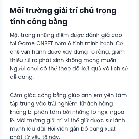
Môi trường giải trí chú trọng
tính công bằng
Một trong những điểm được đánh giá cao
tại Game ONBET nằm ở tính minh bạch. Cơ
chế vận hành được xây dựng rõ ràng, giảm
thiểu rủi ro phát sinh không mong muốn.
Người chơi có thể theo dõi kết quả và lịch sử
dễ dàng.
Cảm giác công bằng giúp anh em yên tâm
tập trung vào trải nghiệm. Khách hàng
không bị phân tâm bởi những lo ngại ngoài
lề. Môi trường giải trí vì thế giữ được sự lành
mạnh lâu dài. Hội viên gắn bó cũng xuất
phát từ yếu tố này.