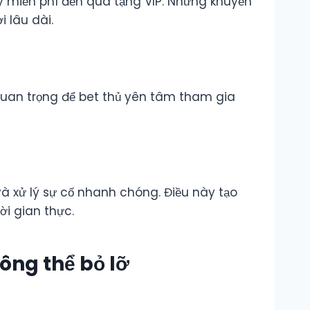
ay miễn phí đến quà tặng VIP. Những khuyến
 lâu dài.
 quan trọng để bet thủ yên tâm tham gia
à xử lý sự cố nhanh chóng. Điều này tạo
ời gian thực.
ông thể bỏ lỡ