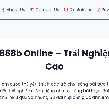
About Us
Contact Us
Disclaimer
Pri
88b Online – Trải Nghiệ
Cao
em cược thủ yêu thích các trò chơi sòng bài trực tu
n trải nghiệm sống động như tại sòng bài thực. Bài 
chơi hiệu quả và những ưu đãi hấp dẫn giúp anh em 