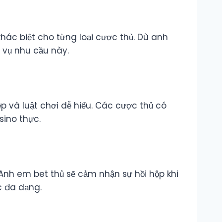
ác biệt cho từng loại cược thủ. Dù anh
 vụ nhu cầu này.
p và luật chơi dễ hiểu. Các cược thủ có
sino thực.
nh em bet thủ sẽ cảm nhận sự hồi hộp khi
c đa dạng.