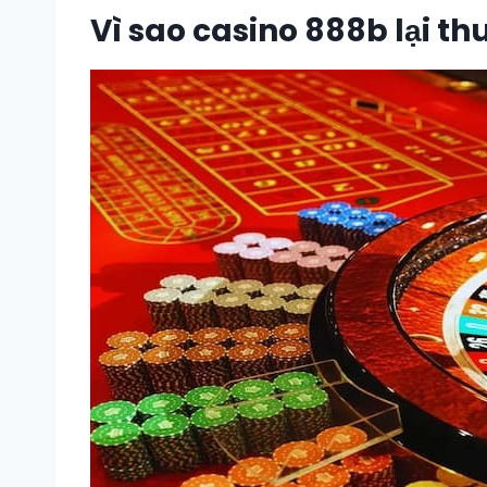
Vì sao casino 888b lại t