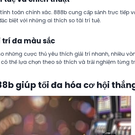
và tính toán chính xác. 888b cung cấp sảnh trực tiếp 
c biệt với những ai thích so tài trí tuệ.
i trí đa màu sắc
o những cược thủ yêu thích giải trí nhanh, nhiều vòn
ó thể lựa chọn theo sở thích và trải nghiệm từng t
88b giúp tối đa hóa cơ hội thắn