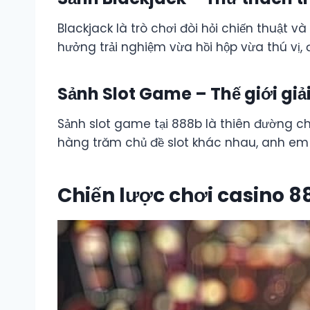
Blackjack là trò chơi đòi hỏi chiến thuật 
hưởng trải nghiệm vừa hồi hộp vừa thú vị, đặ
Sảnh Slot Game – Thế giới giả
Sảnh slot game tại 888b là thiên đường ch
hàng trăm chủ đề slot khác nhau, anh em c
Chiến lược chơi casino 8