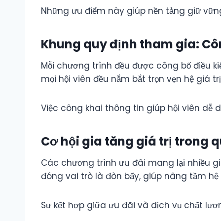
Những ưu điểm này giúp nền tảng giữ vững v
Khung quy định tham gia: Cô
Mỗi chương trình đều được công bố điều k
mọi hội viên đều nắm bắt trọn vẹn hệ giá
Việc công khai thông tin giúp hội viên dễ
Cơ hội gia tăng giá trị trong 
Các chương trình ưu đãi mang lại nhiều gi
đóng vai trò là đòn bẩy, giúp nâng tầm hệ 
Sự kết hợp giữa ưu đãi và dịch vụ chất lượ