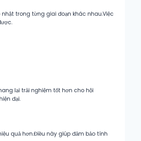
 nhật trong từng giai đoạn khác nhau.Việc
được.
ang lại trải nghiệm tốt hơn cho hội
iện đại.
hiệu quả hơn.Điều này giúp đảm bảo tính