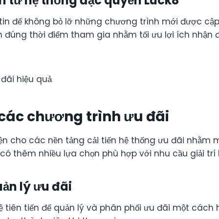
ận từ hệ thống đặc quyền Luck8
tin để không bỏ lỡ những chương trình mới được cập
n đúng thời điểm tham gia nhằm tối ưu lợi ích nhận 
đãi hiệu quả
các chương trình ưu đãi
ện cho các nền tảng cải tiến hệ thống ưu đãi nhằm m
ó thêm nhiều lựa chọn phù hợp với nhu cầu giải trí h
ản lý ưu đãi
 tiên tiến để quản lý và phân phối ưu đãi một cách 