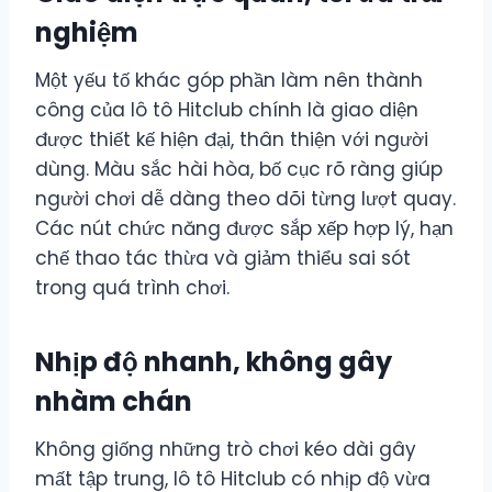
nghiệm
Một yếu tố khác góp phần làm nên thành
công của lô tô Hitclub chính là giao diện
được thiết kế hiện đại, thân thiện với người
dùng. Màu sắc hài hòa, bố cục rõ ràng giúp
người chơi dễ dàng theo dõi từng lượt quay.
Các nút chức năng được sắp xếp hợp lý, hạn
chế thao tác thừa và giảm thiểu sai sót
trong quá trình chơi.
Nhịp độ nhanh, không gây
nhàm chán
Không giống những trò chơi kéo dài gây
mất tập trung, lô tô Hitclub có nhịp độ vừa