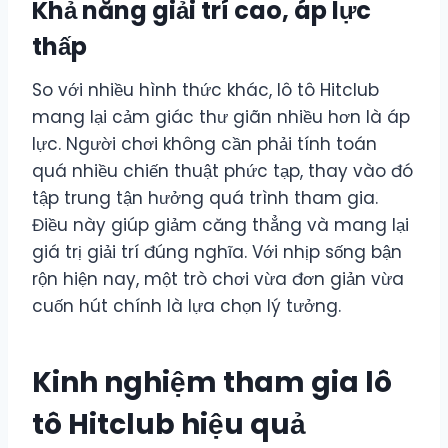
Khả năng giải trí cao, áp lực
thấp
So với nhiều hình thức khác, lô tô Hitclub
mang lại cảm giác thư giãn nhiều hơn là áp
lực. Người chơi không cần phải tính toán
quá nhiều chiến thuật phức tạp, thay vào đó
tập trung tận hưởng quá trình tham gia.
Điều này giúp giảm căng thẳng và mang lại
giá trị giải trí đúng nghĩa. Với nhịp sống bận
rộn hiện nay, một trò chơi vừa đơn giản vừa
cuốn hút chính là lựa chọn lý tưởng.
Kinh nghiệm tham gia lô
tô Hitclub hiệu quả