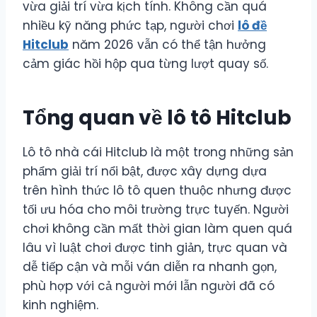
vừa giải trí vừa kịch tính. Không cần quá
nhiều kỹ năng phức tạp, người chơi
lô đề
Hitclub
năm 2026 vẫn có thể tận hưởng
cảm giác hồi hộp qua từng lượt quay số.
Tổng quan về lô tô Hitclub
Lô tô nhà cái Hitclub là một trong những sản
phẩm giải trí nổi bật, được xây dựng dựa
trên hình thức lô tô quen thuộc nhưng được
tối ưu hóa cho môi trường trực tuyến. Người
chơi không cần mất thời gian làm quen quá
lâu vì luật chơi được tinh giản, trực quan và
dễ tiếp cận và mỗi ván diễn ra nhanh gọn,
phù hợp với cả người mới lẫn người đã có
kinh nghiệm.