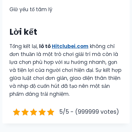
Giữ yếu tố tâm lý
Lời kết
Tổng kết lại,
lô tô
Hitclubei.com
không chỉ
đơn thuần là một trò chơi giải trí mà còn là
lựa chọn phù hợp với xu hướng nhanh, gọn
và tiện lợi của người chơi hiện đại. Sự kết hợp
giữa luật chơi đơn giản, giao diện thân thiện
và nhịp độ cuốn hút đã tạo nên một sản
phẩm đáng trải nghiệm.
5/5 - (999999 votes)