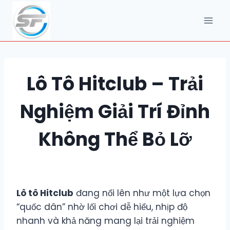
Skip
to
content
Lô Tô Hitclub – Trải
Nghiệm Giải Trí Đỉnh
Không Thể Bỏ Lỡ
Lô tô Hitclub
đang nổi lên như một lựa chọn
“quốc dân” nhờ lối chơi dễ hiểu, nhịp độ
nhanh và khả năng mang lại trải nghiệm