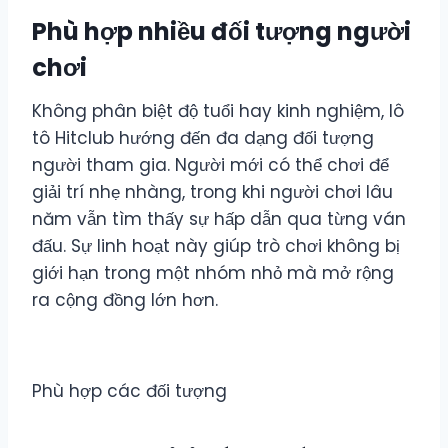
Phù hợp nhiều đối tượng người
chơi
Không phân biệt độ tuổi hay kinh nghiệm, lô
tô Hitclub hướng đến đa dạng đối tượng
người tham gia. Người mới có thể chơi để
giải trí nhẹ nhàng, trong khi người chơi lâu
năm vẫn tìm thấy sự hấp dẫn qua từng ván
đấu. Sự linh hoạt này giúp trò chơi không bị
giới hạn trong một nhóm nhỏ mà mở rộng
ra cộng đồng lớn hơn.
Phù hợp các đối tượng