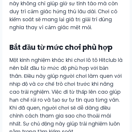
này không chỉ giúp giữ sự tỉnh táo mà còn
duy trì cảm giác hứng thú lâu dài. Chơi có
kiểm soát sẽ mang lại giá trị giải trí đúng
nghĩa thay vì cảm giác mệt mỏi.
Bắt đầu từ mức chơi phù hợp
Một kinh nghiệm khác khi chơi lô tô Hitclub là
nên bắt đầu từ mức độ phù hợp với bản
thân. Điều này giúp người chơi làm quen với
nhịp độ và cơ chế trò chơi trước khi nâng
cao trải nghiệm. Việc đi từ thấp lên cao giúp
hạn chế rủi ro và tạo sự tự tin qua từng ván.
Khi đã quen, người chơi sẽ dễ dàng điều
chỉnh cách tham gia sao cho thoải mái
nhất. Sự chủ động này giúp trải nghiệm luôn
nằm trong tầm kiểm soát.