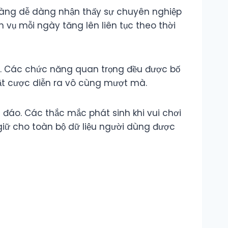
 hàng dễ dàng nhận thấy sự chuyên nghiệp
vụ mỗi ngày tăng lên liên tục theo thời
 bị. Các chức năng quan trọng đều được bố
 đặt cược diễn ra vô cùng mượt mà.
 đáo. Các thắc mắc phát sinh khi vui chơi
iữ cho toàn bộ dữ liệu người dùng được