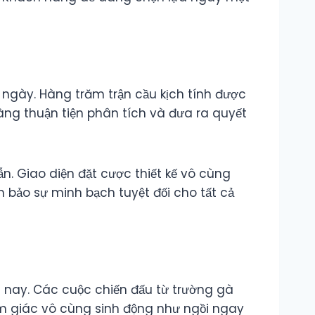
 ngày. Hàng trăm trận cầu kịch tính được
hàng thuận tiện phân tích và đưa ra quyết
 Giao diện đặt cược thiết kế vô cùng
m bảo sự minh bạch tuyệt đối cho tất cả
n nay. Các cuộc chiến đấu từ trường gà
ảm giác vô cùng sinh động như ngồi ngay