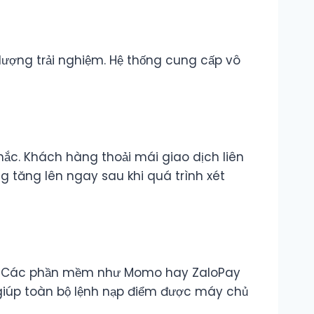
lượng trải nghiệm. Hệ thống cung cấp vô
ắc. Khách hàng thoải mái giao dịch liên
ng tăng lên ngay sau khi quá trình xét
188. Các phần mềm như Momo hay ZaloPay
 giúp toàn bộ lệnh nạp điểm được máy chủ