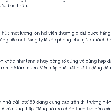
của bản thân.
u hút một lượng lớn hội viên tham gia đặt cược hằng
 cùng sắc nét. Bảng tỷ lệ kèo phong phú giúp khách 
 khác như tennis hay bóng rổ cũng vô cùng hấp dẫn.
i mới dễ làm quen. Việc cập nhật kết quả tự động đả
à nhà cái loto188 đang cung cấp trên thị trường hiệ
rễ vô cùng thấp. Tiếng hò reo chân thực tạo nên c