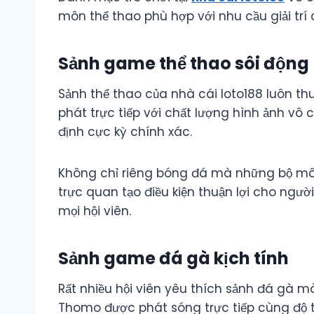
môn thể thao phù hợp với nhu cầu giải trí 
Sảnh game thể thao sôi động
Sảnh thể thao của nhà cái loto188 luôn th
phát trực tiếp với chất lượng hình ảnh vô
định cực kỳ chính xác.
Không chỉ riêng bóng đá mà những bộ môn
trực quan tạo điều kiện thuận lợi cho ngườ
mọi hội viên.
Sảnh game đá gà kịch tính
Rất nhiều hội viên yêu thích sảnh đá gà m
Thomo được phát sóng trực tiếp cùng độ t