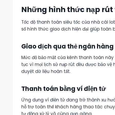
Những hình thức nạp rút 
Tốc độ thanh toán siêu tốc của nhà cái lo
số hình thức giao dịch hiện đại giúp toàn
Giao dịch qua thẻ ngân hàng
Mức độ bảo mật của kênh thanh toán này 
tục vì mọi lịch sử nạp rút đều được bảo vệ
duyệt dữ liệu hoàn tất.
Thanh toán bằng ví điện tử
Ứng dụng ví điện tử đang trở thành xu hư
hỗ trợ toàn thể khách hàng thao tác chuy
tự động xử lý vô cùng gọn gàng.