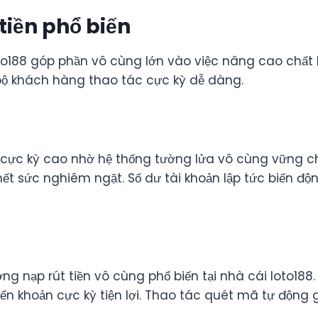
tiền phổ biến
to188 góp phần vô cùng lớn vào việc nâng cao chất 
 bộ khách hàng thao tác cực kỳ dễ dàng.
cực kỳ cao nhờ hệ thống tường lửa vô cùng vững ch
 hết sức nghiêm ngặt. Số dư tài khoản lập tức biến độ
ớng nạp rút tiền vô cùng phổ biến tại nhà cái loto
ển khoản cực kỳ tiện lợi. Thao tác quét mã tự động