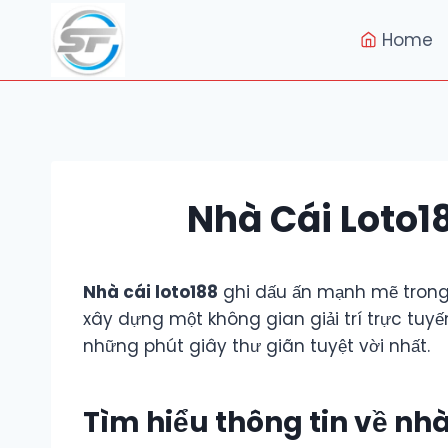
Skip
to
Home
content
Nhà Cái Loto1
Nhà cái loto188
ghi dấu ấn mạnh mẽ trong 
xây dựng một không gian giải trí trực tu
những phút giây thư giãn tuyệt vời nhất.
Tìm hiểu thông tin về nhà