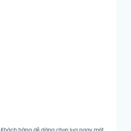
. Khách hàng dễ dàng chọn lựa ngay một