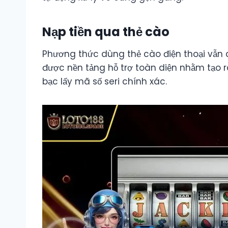
Nạp tiền qua thẻ cào
Phương thức dùng thẻ cào điện thoại vẫn d
được nền tảng hỗ trợ toàn diện nhằm tạo 
bạc lấy mã số seri chính xác.