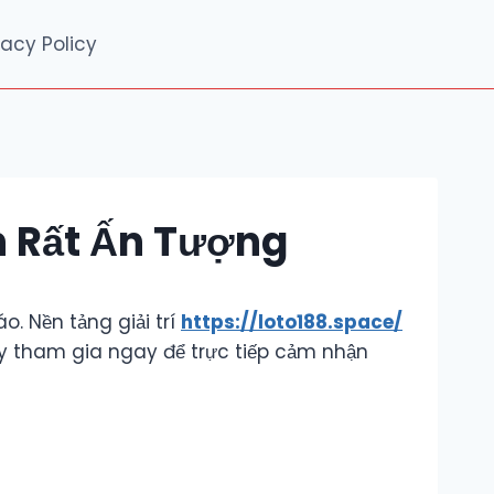
vacy Policy
n Rất Ấn Tượng
. Nền tảng giải trí
https://loto188.space/
y tham gia ngay để trực tiếp cảm nhận