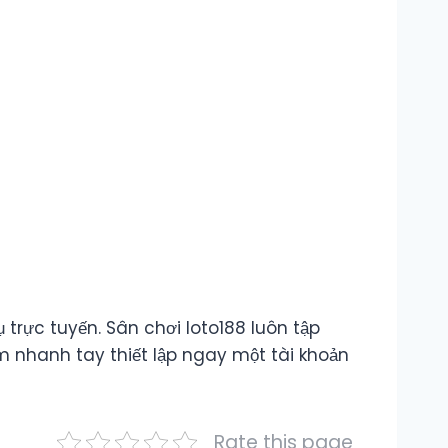
trực tuyến. Sân chơi loto188 luôn tập
m nhanh tay thiết lập ngay một tài khoản
Rate this page