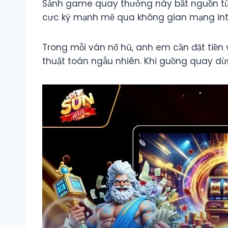
Sảnh game quay thưởng này bắt nguồn từ c
cực kỳ mạnh mẽ qua không gian mạng inte
Trong mỗi ván nổ hũ, anh em cần đặt tiền
thuật toán ngẫu nhiên. Khi guồng quay d