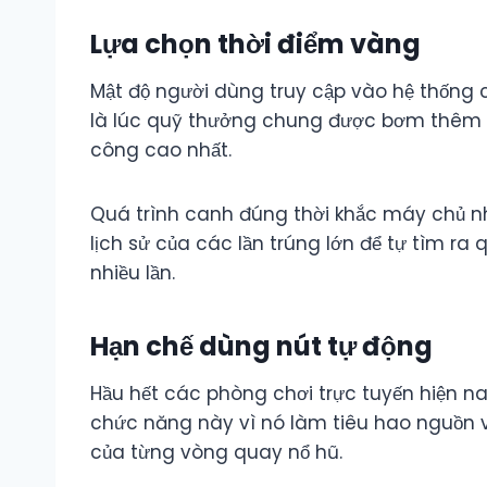
Lựa chọn thời điểm vàng
Mật độ người dùng truy cập vào hệ thống 
là lúc quỹ thưởng chung được bơm thêm mộ
công cao nhất.
Quá trình canh đúng thời khắc máy chủ nhả
lịch sử của các lần trúng lớn để tự tìm ra
nhiều lần.
Hạn chế dùng nút tự động
Hầu hết các phòng chơi trực tuyến hiện n
chức năng này vì nó làm tiêu hao nguồn v
của từng vòng quay nổ hũ.