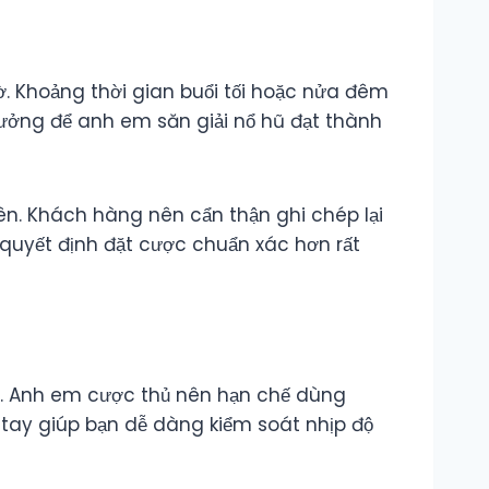
. Khoảng thời gian buổi tối hoặc nửa đêm
tưởng để anh em săn giải nổ hũ đạt thành
ên. Khách hàng nên cẩn thận ghi chép lại
a quyết định đặt cược chuẩn xác hơn rất
độ. Anh em cược thủ nên hạn chế dùng
tay giúp bạn dễ dàng kiểm soát nhịp độ