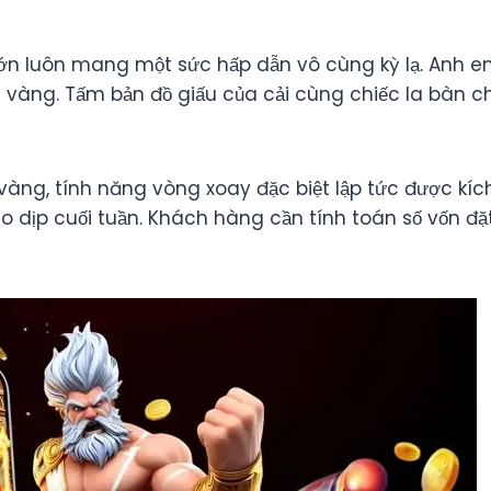
lớn luôn mang một sức hấp dẫn vô cùng kỳ lạ. Anh 
m vàng. Tấm bản đồ giấu của cải cùng chiếc la bàn c
ng, tính năng vòng xoay đặc biệt lập tức được kích 
o dịp cuối tuần. Khách hàng cần tính toán số vốn đặ