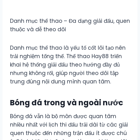
Danh mục thể thao – Đa dạng giải đấu, quen
thuộc và dễ theo dõi
Danh mục thể thao là yếu tố cốt lõi tạo nên
trải nghiệm tổng thể. Thể thao Hay88 triển
khai hệ thống giải đấu theo hướng đầy đủ
nhưng không rối, giúp người theo dõi tập
trung đúng nội dung mình quan tâm.
Bóng đá trong và ngoài nước
Bóng đá vẫn là bộ môn được quan tâm
nhiều nhất với lịch thi đấu trải dài từ các giải
quen thuộc đến những trận đấu ít được chú