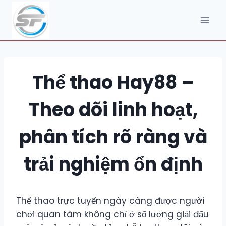
Skip
to
content
Thể thao Hay88 –
Theo dõi linh hoạt,
phân tích rõ ràng và
trải nghiệm ổn định
Thể thao trực tuyến ngày càng được người
chơi quan tâm không chỉ ở số lượng giải đấu