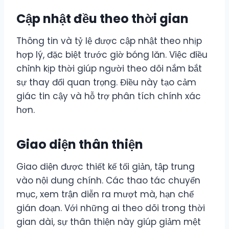
Cập nhật đều theo thời gian
Thông tin và tỷ lệ được cập nhật theo nhịp
hợp lý, đặc biệt trước giờ bóng lăn. Việc điều
chỉnh kịp thời giúp người theo dõi nắm bắt
sự thay đổi quan trọng. Điều này tạo cảm
giác tin cậy và hỗ trợ phân tích chính xác
hơn.
Giao diện thân thiện
Giao diện được thiết kế tối giản, tập trung
vào nội dung chính. Các thao tác chuyển
mục, xem trận diễn ra mượt mà, hạn chế
gián đoạn. Với những ai theo dõi trong thời
gian dài, sự thân thiện này giúp giảm mệt