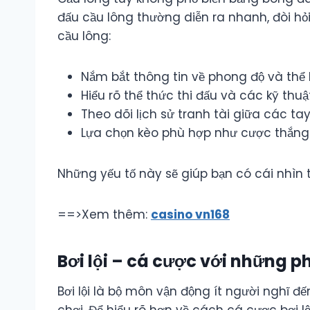
đấu cầu lông thường diễn ra nhanh, đòi hỏi
cầu lông:
Nắm bắt thông tin về phong độ và thể 
Hiểu rõ thể thức thi đấu và các kỹ thuậ
Theo dõi lịch sử tranh tài giữa các tay
Lựa chọn kèo phù hợp như cược thắng 
Những yếu tố này sẽ giúp bạn có cái nhìn
==>Xem thêm:
casino vn168
Bơi lội – cá cược với những p
Bơi lội là bộ môn vận động ít người nghĩ 