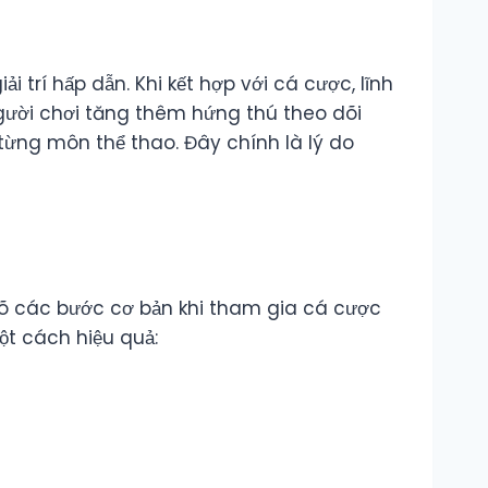
trí hấp dẫn. Khi kết hợp với cá cược, lĩnh
người chơi tăng thêm hứng thú theo dõi
 từng môn thể thao. Đây chính là lý do
u rõ các bước cơ bản khi tham gia cá cược
ột cách hiệu quả: