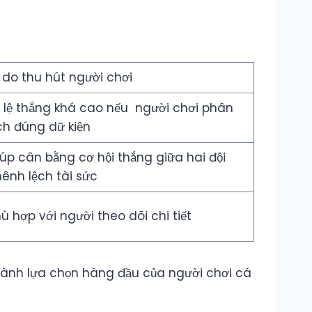
 do thu hút người chơi
 lệ thắng khá cao nếu người chơi phân
ch đúng dữ kiện
úp cân bằng cơ hội thắng giữa hai đội
ênh lệch tài sức
ù hợp với người theo dõi chi tiết
 thành lựa chọn hàng đầu của người chơi cá