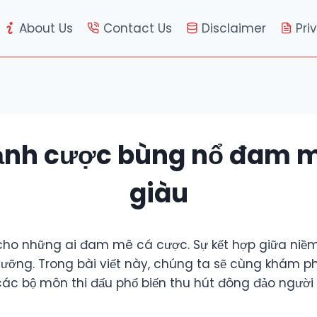
About Us
Contact Us
Disclaimer
Pri
ảnh cược bùng nổ đam m
giàu
 cho những ai đam mê cá cược. Sự kết hợp giữa niềm
 cưỡng. Trong bài viết này, chúng ta sẽ cùng khám p
các bộ môn thi đấu phổ biến thu hút đông đảo người