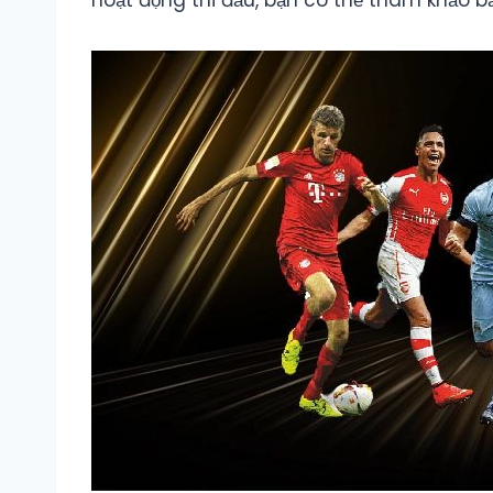
hoạt động thi đấu, bạn có thể tham khảo b