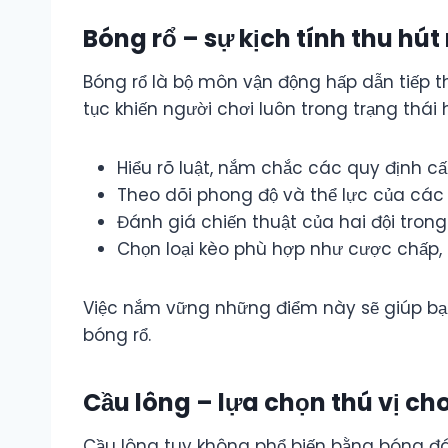
Bóng rổ – sự kịch tính thu hút
Bóng rổ là bộ môn vận động hấp dẫn tiếp t
tục khiến người chơi luôn trong trạng thái
Hiểu rõ luật, nắm chắc các quy định c
Theo dõi phong độ và thể lực của các 
Đánh giá chiến thuật của hai đội trong
Chọn loại kèo phù hợp như cược chấp,
Việc nắm vững những điểm này sẽ giúp bạ
bóng rổ.
Cầu lông – lựa chọn thú vị ch
Cầu lông tuy không phổ biến bằng bóng đ