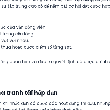
 sự tập trung cao độ để nắm bắt cơ hội đặt cược hợp 
lực của vận động viên.
t trong cầu lông.
 vợt với nhau.
thua hoặc cược điểm số từng set.
 tổng quan hơn và đưa ra quyết định cá cược chính x
ha tranh tài hấp dẫn
đến khi nhắc đến cá cược các hoạt động thi đấu, nhưn