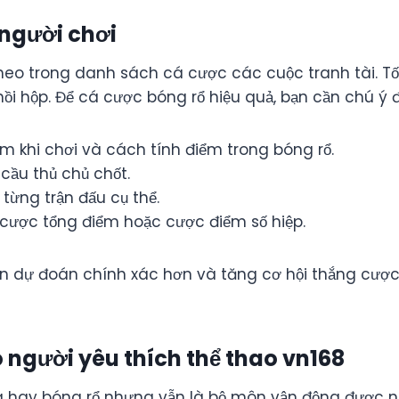
 người chơi
heo trong danh sách cá cược các cuộc tranh tài. Tốc
 hồi hộp. Để cá cược bóng rổ hiệu quả, bạn cần chú ý 
ấm khi chơi và cách tính điểm trong bóng rổ.
cầu thủ chủ chốt.
 từng trận đấu cụ thể.
 cược tổng điểm hoặc cược điểm số hiệp.
n dự đoán chính xác hơn và tăng cơ hội thắng cược
o người yêu thích thể thao vn168
á hay bóng rổ nhưng vẫn là bộ môn vận động được n