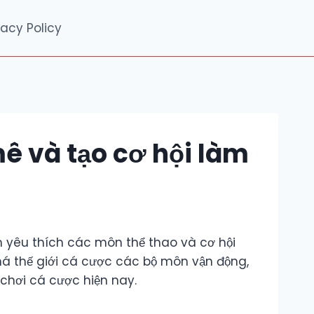
vacy Policy
ê và tạo cơ hội làm
 yêu thích các môn thể thao và cơ hội
há thế giới cá cược các bộ môn vận động,
 chơi cá cược hiện nay.