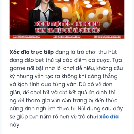
Xóc đĩa trực tiếp
đang là trò chơi thu hút
đông đảo bet thủ tại các điểm cá cược. Tựa
game nổi bật nhờ lối chơi dễ hiểu, không cầu
kỳ nhưng vẫn tạo ra không khí căng thẳng
và kịch tính qua từng ván. Dù có vẻ đơn
giản, để chơi tốt và đạt kết quả ổn định thì
người tham gia vẫn cần trang bị kiến thức
cùng kinh nghiệm thực tế. Nội dung sau đây
sẽ giúp bạn nắm rõ hơn về trò chơi
xóc đĩa
này.