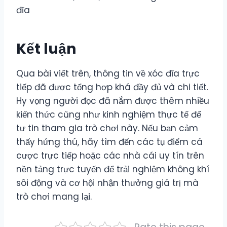
đĩa
Kết luận
Qua bài viết trên, thông tin về xóc đĩa trực
tiếp đã được tổng hợp khá đầy đủ và chi tiết.
Hy vọng người đọc đã nắm được thêm nhiều
kiến thức cũng như kinh nghiệm thực tế để
tự tin tham gia trò chơi này. Nếu bạn cảm
thấy hứng thú, hãy tìm đến các tụ điểm cá
cược trực tiếp hoặc các nhà cái uy tín trên
nền tảng trực tuyến để trải nghiệm không khí
sôi động và cơ hội nhận thưởng giá trị mà
trò chơi mang lại.