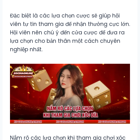
Đặc biệt là các lựa chọn cược sẽ giúp hội
viên tự tin tham gia để nhận thưởng cực lớn.
Hội viên nên chú ý đến cửa cược để đưa ra
lựa chọn cho bản thân một cách chuyên
nghiệp nhất.
Nắm rõ các lựa chọn khi tham gia chơi xóc