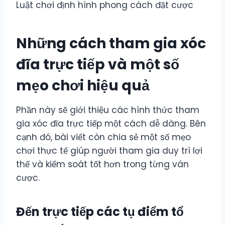
Luật chơi định hình phong cách đặt cược
Những cách tham gia xóc
đĩa trực tiếp và một số
mẹo chơi hiệu quả
Phần này sẽ giới thiệu các hình thức tham
gia xóc đĩa trực tiếp một cách dễ dàng. Bên
cạnh đó, bài viết còn chia sẻ một số mẹo
chơi thực tế giúp người tham gia duy trì lợi
thế và kiểm soát tốt hơn trong từng ván
cược.
Đến trực tiếp các tụ điểm tổ