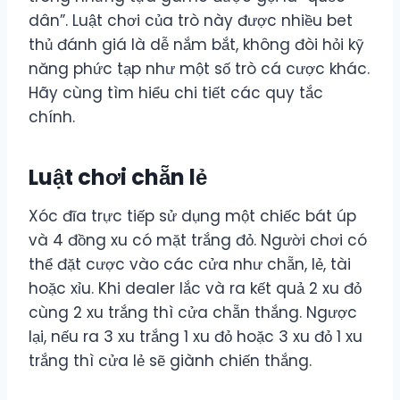
dân”. Luật chơi của trò này được nhiều bet
thủ đánh giá là dễ nắm bắt, không đòi hỏi kỹ
năng phức tạp như một số trò cá cược khác.
Hãy cùng tìm hiểu chi tiết các quy tắc
chính.
Luật chơi chẵn lẻ
Xóc đĩa trực tiếp sử dụng một chiếc bát úp
và 4 đồng xu có mặt trắng đỏ. Người chơi có
thể đặt cược vào các cửa như chẵn, lẻ, tài
hoặc xỉu. Khi dealer lắc và ra kết quả 2 xu đỏ
cùng 2 xu trắng thì cửa chẵn thắng. Ngược
lại, nếu ra 3 xu trắng 1 xu đỏ hoặc 3 xu đỏ 1 xu
trắng thì cửa lẻ sẽ giành chiến thắng.