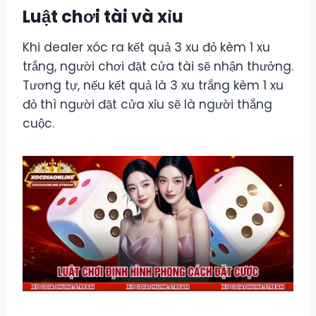
Luật chơi tài và xỉu
Khi dealer xóc ra kết quả 3 xu đỏ kèm 1 xu
trắng, người chơi đặt cửa tài sẽ nhận thưởng.
Tương tự, nếu kết quả là 3 xu trắng kèm 1 xu
đỏ thì người đặt cửa xỉu sẽ là người thắng
cuộc.