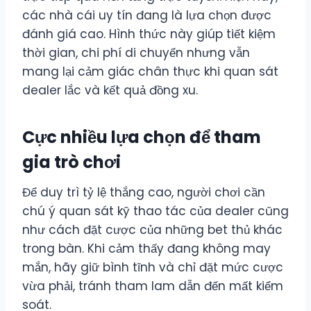
các nhà cái uy tín đang là lựa chọn được
đánh giá cao. Hình thức này giúp tiết kiệm
thời gian, chi phí di chuyển nhưng vẫn
mang lại cảm giác chân thực khi quan sát
dealer lắc và kết quả đồng xu.
Cực nhiều lựa chọn để tham
gia trò chơi
Để duy trì tỷ lệ thắng cao, người chơi cần
chú ý quan sát kỹ thao tác của dealer cũng
như cách đặt cược của những bet thủ khác
trong bàn. Khi cảm thấy đang không may
mắn, hãy giữ bình tĩnh và chỉ đặt mức cược
vừa phải, tránh tham lam dẫn đến mất kiểm
soát.