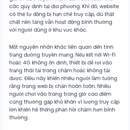
các quy định tại địa phương. Khi đó, website
có thể tự động bị hạn chế truy cập, dù thật
chất nền tảng vẫn hoạt động bình thường
với người dùng ở khu vực khác.
Một nguyên nhân khác liên quan đến tình
trạng đường truyền mạng. Nếu kết nối Wi-Fi
hoặc 4G không ổn định, thiết bị dễ rơi vào
trạng thái tải trang chậm hoặc không tải
được. Điều này khiến nhiều người lầm tưởng
rằng trang web bị chặn hoàn toàn. Nhiều
người chơi vào trang trong giờ cao điểm
cũng thường gặp khó khăn vì lượng truy cập
lớn khiến hệ thống phản hồi chậm hơn bình
thường.