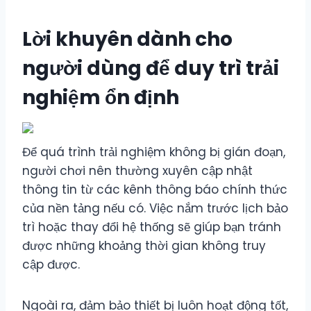
Lời khuyên dành cho
người dùng để duy trì trải
nghiệm ổn định
Để quá trình trải nghiệm không bị gián đoạn,
người chơi nên thường xuyên cập nhật
thông tin từ các kênh thông báo chính thức
của nền tảng nếu có. Việc nắm trước lịch bảo
trì hoặc thay đổi hệ thống sẽ giúp bạn tránh
được những khoảng thời gian không truy
cập được.
Ngoài ra, đảm bảo thiết bị luôn hoạt động tốt,