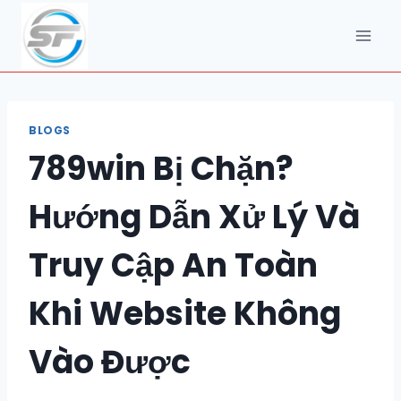
Skip
to
content
BLOGS
789win Bị Chặn?
Hướng Dẫn Xử Lý Và
Truy Cập An Toàn
Khi Website Không
Vào Được