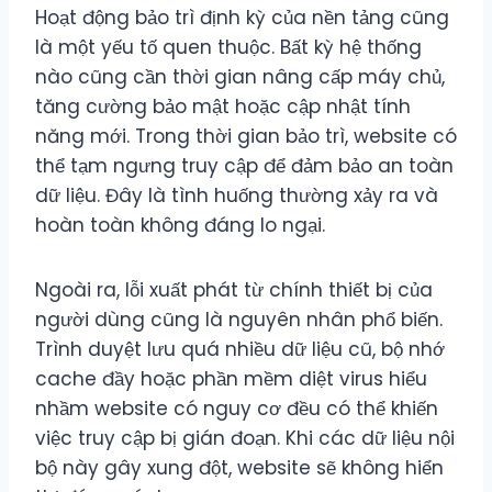
Hoạt động bảo trì định kỳ của nền tảng cũng
là một yếu tố quen thuộc. Bất kỳ hệ thống
nào cũng cần thời gian nâng cấp máy chủ,
tăng cường bảo mật hoặc cập nhật tính
năng mới. Trong thời gian bảo trì, website có
thể tạm ngưng truy cập để đảm bảo an toàn
dữ liệu. Đây là tình huống thường xảy ra và
hoàn toàn không đáng lo ngại.
Ngoài ra, lỗi xuất phát từ chính thiết bị của
người dùng cũng là nguyên nhân phổ biến.
Trình duyệt lưu quá nhiều dữ liệu cũ, bộ nhớ
cache đầy hoặc phần mềm diệt virus hiểu
nhầm website có nguy cơ đều có thể khiến
việc truy cập bị gián đoạn. Khi các dữ liệu nội
bộ này gây xung đột, website sẽ không hiển