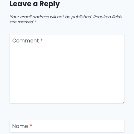
Leave a Reply
Your email address will not be published.
Required fields
are marked
*
Comment
*
Name
*