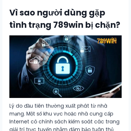
Vì sao người dùng gặp
tình trạng 789win bị chặn?
Lý do đầu tiên thường xuất phát từ nhà
mạng. Một số khu vực hoặc nhà cung cấp
Internet có chính sách kiểm soát các trang
giải trí trực tuyến nhằm đảm bảo tuân thủ