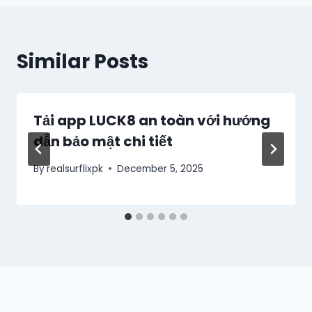
Similar Posts
Tải app LUCK8 an toàn với hướng
dẫn bảo mật chi tiết
By
realsurflixpk
December 5, 2025