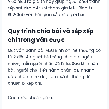
Việc hiểu rõ giá trị này giúp người chơi tránh
xếp sai, đặc biệt khi tham gia Mậu Binh tại
B52Club với thời gian sắp xếp giới hạn.
Quy trình chia bài và sắp xếp
chi trong ván cược
Một ván đánh bài Mậu Binh online thường có
từ 2 đến 4 người. Hệ thống chia bài ngẫu
nhiên, mỗi người nhận đủ 13 lá. Sau khi nhận
bài, người chơi tiến hành phân loại nhanh
các nhóm như đôi, sám, sảnh, thùng để
chuẩn bị xếp chi.
Cách xếp chuẩn gồm: