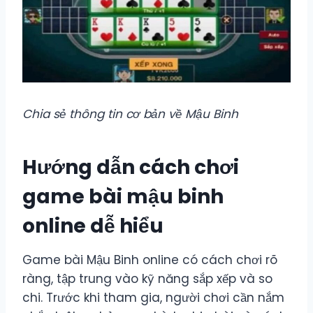
Chia sẻ thông tin cơ bản về Mậu Binh
Hướng dẫn cách chơi
game bài mậu binh
online dễ hiểu
Game bài Mậu Binh online có cách chơi rõ
ràng, tập trung vào kỹ năng sắp xếp và so
chi. Trước khi tham gia, người chơi cần nắm