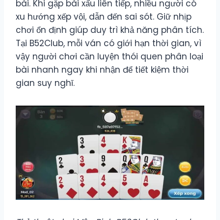
bài. Khi gặp bài xấu liên tiếp, nhiều người có
xu hướng xếp vội, dẫn đến sai sót. Giữ nhịp
chơi ổn định giúp duy trì khả năng phân tích.
Tại B52Club, mỗi ván có giới hạn thời gian, vì
vậy người chơi cần luyện thói quen phân loại
bài nhanh ngay khi nhận để tiết kiệm thời
gian suy nghĩ.