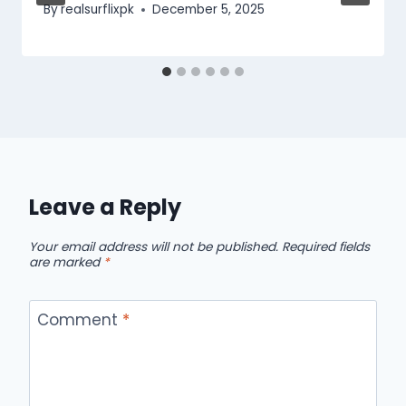
By
realsurflixpk
December 5, 2025
Leave a Reply
Your email address will not be published.
Required fields
are marked
*
Comment
*