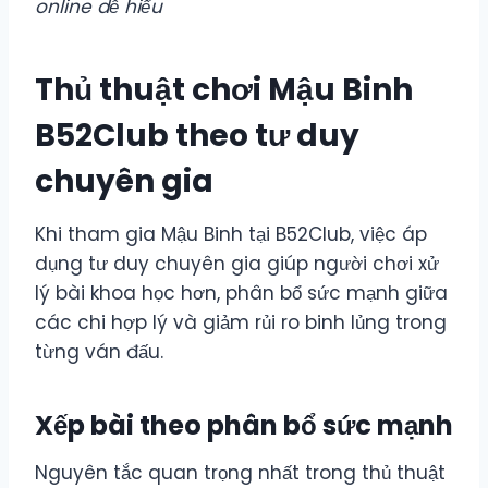
online dễ hiểu
Thủ thuật chơi Mậu Binh
B52Club theo tư duy
chuyên gia
Khi tham gia Mậu Binh tại B52Club, việc áp
dụng tư duy chuyên gia giúp người chơi xử
lý bài khoa học hơn, phân bổ sức mạnh giữa
các chi hợp lý và giảm rủi ro binh lủng trong
từng ván đấu.
Xếp bài theo phân bổ sức mạnh
Nguyên tắc quan trọng nhất trong thủ thuật