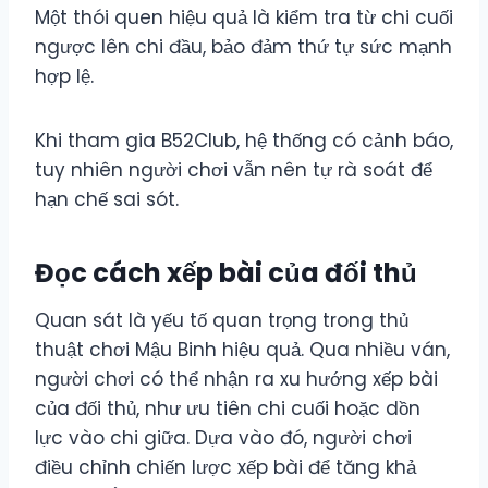
Một thói quen hiệu quả là kiểm tra từ chi cuối
ngược lên chi đầu, bảo đảm thứ tự sức mạnh
hợp lệ.
Khi tham gia B52Club, hệ thống có cảnh báo,
tuy nhiên người chơi vẫn nên tự rà soát để
hạn chế sai sót.
Đọc cách xếp bài của đối thủ
Quan sát là yếu tố quan trọng trong thủ
thuật chơi Mậu Binh hiệu quả. Qua nhiều ván,
người chơi có thể nhận ra xu hướng xếp bài
của đối thủ, như ưu tiên chi cuối hoặc dồn
lực vào chi giữa. Dựa vào đó, người chơi
điều chỉnh chiến lược xếp bài để tăng khả