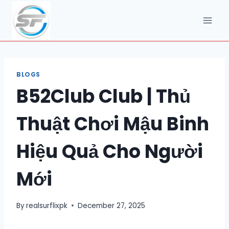
Skip
to
content
BLOGS
B52Club Club | Thủ
Thuật Chơi Mậu Binh
Hiệu Quả Cho Người
Mới
By
realsurflixpk
December 27, 2025