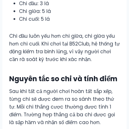
Chi đầu: 3 lá
Chi giữa: 5 lá
Chi cuối: 5 lá
Chi đầu luôn yếu hơn chi giữa, chi giữa yếu
hơn chi cuối. Khi chơi tại B52Club, hệ thống tự
động kiểm tra binh lủng, vì vậy người chơi
cần rà soát kỹ trước khi xác nhận.
Nguyên tắc so chi và tính điểm
Sau khi tất cả người chơi hoàn tất sắp xếp,
từng chi sẽ được đem ra so sánh theo thứ
tự. Mỗi chi thắng cược thường được tính 1
điểm. Trường hợp thắng cả ba chi được gọi
là sập hầm và nhận số điểm cao hơn.