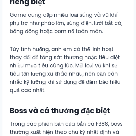
riêng biệt
Game cung cấp nhiều loại súng và vũ khí
phụ trợ như pháo lớn, súng điện, lưới bắt cá,
băng đông hoặc bom nổ toàn màn.
Tùy tình huống, anh em có thể linh hoạt
thay đổi để tăng sát thương hoặc tiêu diệt
nhiều mục tiêu cùng lúc. Mỗi loại vũ khí sẽ
tiêu tốn lượng xu khác nhau, nên cần cân
nhắc kỹ lưỡng khi sử dụng để đảm bảo hiệu
quả cao nhất.
Boss và cá thưởng đặc biệt
Trong các phiên bản của bắn cá FB88, boss
thường xuất hiện theo chu kỳ nhất định và