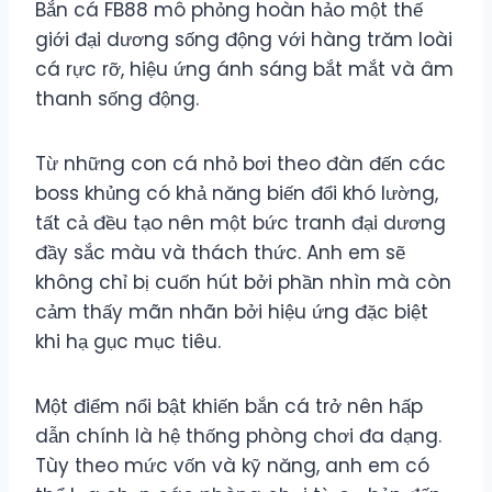
Bắn cá FB88 mô phỏng hoàn hảo một thế
giới đại dương sống động với hàng trăm loài
cá rực rỡ, hiệu ứng ánh sáng bắt mắt và âm
thanh sống động.
Từ những con cá nhỏ bơi theo đàn đến các
boss khủng có khả năng biến đổi khó lường,
tất cả đều tạo nên một bức tranh đại dương
đầy sắc màu và thách thức. Anh em sẽ
không chỉ bị cuốn hút bởi phần nhìn mà còn
cảm thấy mãn nhãn bởi hiệu ứng đặc biệt
khi hạ gục mục tiêu.
Một điểm nổi bật khiến bắn cá trở nên hấp
dẫn chính là hệ thống phòng chơi đa dạng.
Tùy theo mức vốn và kỹ năng, anh em có