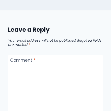
Leave a Reply
Your email address will not be published.
Required fields
are marked
*
Comment
*