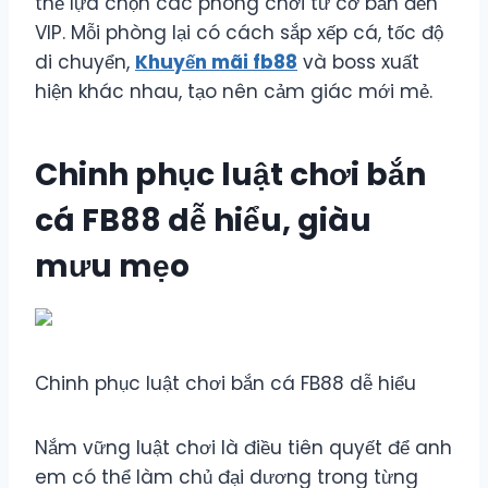
thể lựa chọn các phòng chơi từ cơ bản đến
VIP. Mỗi phòng lại có cách sắp xếp cá, tốc độ
di chuyển,
Khuyến mãi fb88
và boss xuất
hiện khác nhau, tạo nên cảm giác mới mẻ.
Chinh phục luật chơi bắn
cá FB88 dễ hiểu, giàu
mưu mẹo
Chinh phục luật chơi bắn cá FB88 dễ hiểu
Nắm vững luật chơi là điều tiên quyết để anh
em có thể làm chủ đại dương trong từng