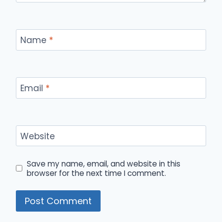
Name
*
Email
*
Website
Save my name, email, and website in this
browser for the next time I comment.