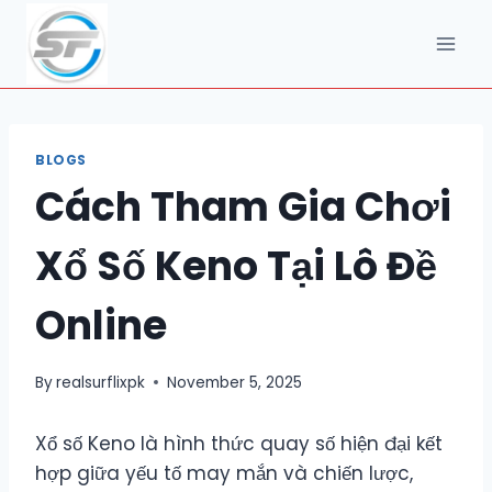
Skip
to
content
BLOGS
Cách Tham Gia Chơi
Xổ Số Keno Tại Lô Đề
Online
By
realsurflixpk
November 5, 2025
Xổ số Keno là hình thức quay số hiện đại kết
hợp giữa yếu tố may mắn và chiến lược,