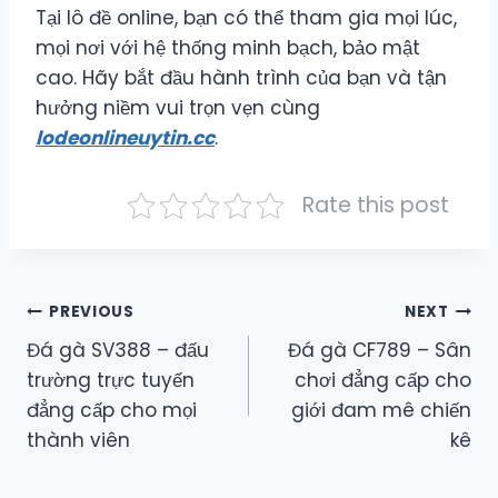
Tại lô đề online, bạn có thể tham gia mọi lúc,
mọi nơi với hệ thống minh bạch, bảo mật
cao. Hãy bắt đầu hành trình của bạn và tận
hưởng niềm vui trọn vẹn cùng
lodeonlineuytin.cc
.
Rate this post
Post
PREVIOUS
NEXT
Đá gà SV388 – đấu
Đá gà CF789 – Sân
navigation
trường trực tuyến
chơi đẳng cấp cho
đẳng cấp cho mọi
giới đam mê chiến
thành viên
kê