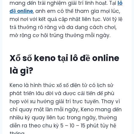
mang đến trải nghiệm giải trí linh hoạt. Tại
lô
đề online
, anh em có thể tham gia mọi lúc,
mọi nơi với kết quả cập nhật liên tục. Với tỷ lệ
trả thưởng rõ ràng và đa dạng cách chơi,
mở rộng cơ hội trúng thưởng mỗi ngày.
Xổ số keno tại lô đề online
là gì?
Keno là hình thức xổ số điện tử có lịch sử
phát triển lâu đời và được cải tiến để phù
hợp với xu hướng giải trí trực tuyến. Thay vì
chỉ quay một lần mỗi ngày, Keno mang đến
nhiều kỳ quay liên tục trong ngày, thường
diễn ra theo chu kỳ 5 – 10 – 15 phút tùy hệ
thống.