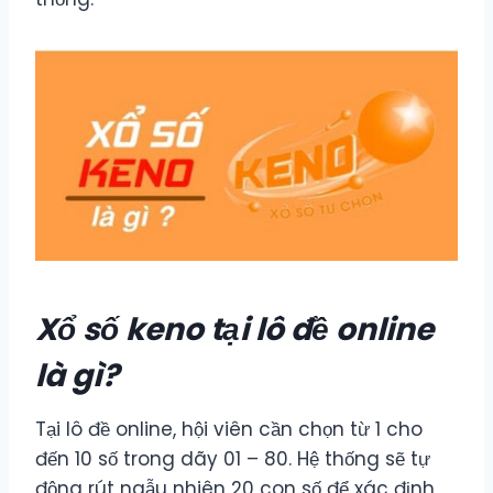
Xổ số keno tại lô đề online
là gì?
Tại lô đề online, hội viên cần chọn từ 1 cho
đến 10 số trong dãy 01 – 80. Hệ thống sẽ tự
động rút ngẫu nhiên 20 con số để xác định