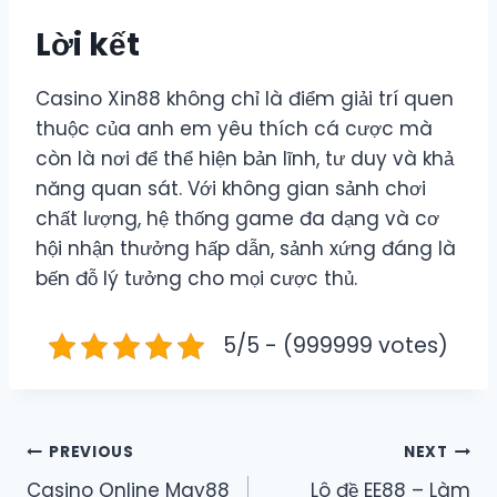
Lời kết
Casino Xin88 không chỉ là điểm giải trí quen
thuộc của anh em yêu thích cá cược mà
còn là nơi để thể hiện bản lĩnh, tư duy và khả
năng quan sát. Với không gian sảnh chơi
chất lượng, hệ thống game đa dạng và cơ
hội nhận thưởng hấp dẫn, sảnh xứng đáng là
bến đỗ lý tưởng cho mọi cược thủ.
5/5 - (999999 votes)
Post
PREVIOUS
NEXT
Casino Online May88
Lô đề EE88 – Làm