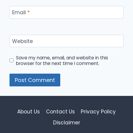
Email
*
Website
Save my name, email, and website in this
browser for the next time I comment.
About Us
Contact Us
Privacy Policy
Disclaimer