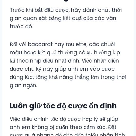
Trước khi bắt đầu cược, hãy dành chút thời
gian quan sát bảng kết quả của các ván
trước đó.
Đối với baccarat hay roulette, các chuỗi
màu hoặc kết quả thường có xu hướng lặp
lại theo nhịp điệu nhất định. Việc nhận diện
được chu kỳ này giúp anh em vào cược
đúng lúc, tăng khả năng thắng lớn trong thời
gian ngắn.
Luôn giữ tốc độ cược ổn định
Việc điều chỉnh tốc độ cược hợp lý sẽ giúp
anh em không bị cuốn theo cảm xúc. Đặt
cược quá nhanh dễ dẫn đến thiếu phân tích,