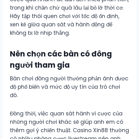
trong khi chần chừ quá lâu lại bỏ lỡ thời cơ.
Hãy tập thói quen chơi với tốc độ ổn định,
xen kẽ giữa quan sát và hành động để
không bị lỡ nhịp thắng.
Nên chọn các bàn có đông
người tham gia
Bàn chơi đông người thường phản ánh được
độ phổ biến và mức độ uy tín của trò chơi
đó.
Đồng thời, việc quan sát hành vi cược của
những người chơi khác sẽ giúp anh em có
thêm gợi ý chiến thuật. Casino Xin88 thường
có nhiều phòng cược livestream nên anh