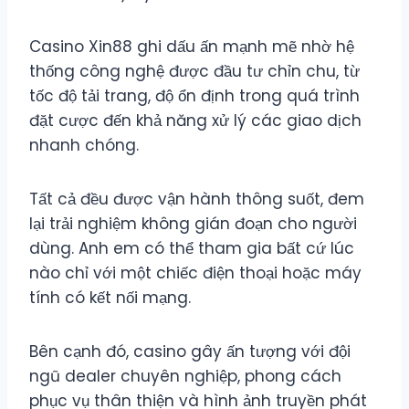
Casino Xin88 ghi dấu ấn mạnh mẽ nhờ hệ
thống công nghệ được đầu tư chỉn chu, từ
tốc độ tải trang, độ ổn định trong quá trình
đặt cược đến khả năng xử lý các giao dịch
nhanh chóng.
Tất cả đều được vận hành thông suốt, đem
lại trải nghiệm không gián đoạn cho người
dùng. Anh em có thể tham gia bất cứ lúc
nào chỉ với một chiếc điện thoại hoặc máy
tính có kết nối mạng.
Bên cạnh đó, casino gây ấn tượng với đội
ngũ dealer chuyên nghiệp, phong cách
phục vụ thân thiện và hình ảnh truyền phát