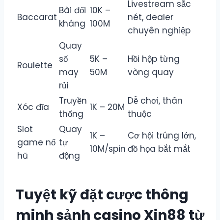
Livestream sắc
Bài đối
10K –
Baccarat
nét, dealer
kháng
100M
chuyên nghiệp
Quay
số
5K –
Hồi hộp từng
Roulette
may
50M
vòng quay
rủi
Truyền
Dễ chơi, thân
Xóc đĩa
1K – 20M
thống
thuộc
Slot
Quay
1K –
Cơ hội trúng lớn,
game nổ
tự
10M/spin
đồ họa bắt mắt
hũ
động
Tuyệt kỹ đặt cược thông
minh sảnh casino Xin88 từ