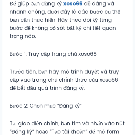
Để giúp bạn đăng ký
xoso66
dễ dàng và
nhanh chóng, dưới đây là các bước cụ thể
bạn cần thực hiện. Hãy theo dõi kỹ từng
bước để không bỏ sót bất kỳ chi tiết quan
trọng nào.
Bước 1: Truy cập trang chủ xoso66
Trước tiên, bạn hãy mở trình duyệt và truy
cập vào trang chủ chính thức của xoso66
để bắt đầu quá trình đăng ký.
Bước 2: Chọn mục “Đăng ký”
Tại giao diện chính, bạn tìm và nhấn vào nút
“Đăng ký” hoặc “Tạo tài khoản” để mở form