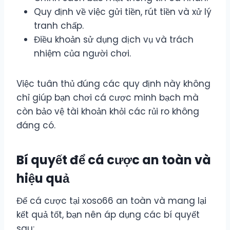
Quy định về việc gửi tiền, rút tiền và xử lý
tranh chấp.
Điều khoản sử dụng dịch vụ và trách
nhiệm của người chơi.
Việc tuân thủ đúng các quy định này không
chỉ giúp bạn chơi cá cược minh bạch mà
còn bảo vệ tài khoản khỏi các rủi ro không
đáng có.
Bí quyết để cá cược an toàn và
hiệu quả
Để cá cược tại xoso66 an toàn và mang lại
kết quả tốt, bạn nên áp dụng các bí quyết
sau: