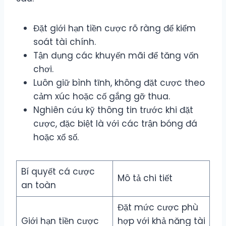
Đặt giới hạn tiền cược rõ ràng để kiểm
soát tài chính.
Tận dụng các khuyến mãi để tăng vốn
chơi.
Luôn giữ bình tĩnh, không đặt cược theo
cảm xúc hoặc cố gắng gỡ thua.
Nghiên cứu kỹ thông tin trước khi đặt
cược, đặc biệt là với các trận bóng đá
hoặc xổ số.
Bí quyết cá cược
Mô tả chi tiết
an toàn
Đặt mức cược phù
Giới hạn tiền cược
hợp với khả năng tài