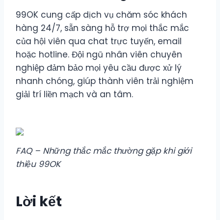
99OK cung cấp dịch vụ chăm sóc khách
hàng 24/7, sẵn sàng hỗ trợ mọi thắc mắc
của hội viên qua chat trực tuyến, email
hoặc hotline. Đội ngũ nhân viên chuyên
nghiệp đảm bảo mọi yêu cầu được xử lý
nhanh chóng, giúp thành viên trải nghiệm
giải trí liền mạch và an tâm.
FAQ – Những thắc mắc thường gặp khi giới
thiệu 99OK
Lời kết