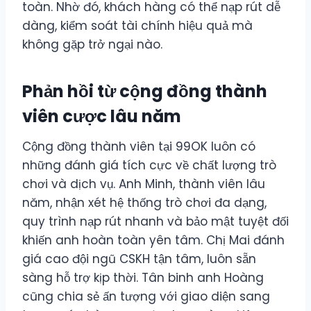
toàn. Nhờ đó, khách hàng có thể nạp rút dễ
dàng, kiểm soát tài chính hiệu quả mà
không gặp trở ngại nào.
Phản hồi từ cộng đồng thành
viên cược lâu năm
Cộng đồng thành viên tại 99OK luôn có
những đánh giá tích cực về chất lượng trò
chơi và dịch vụ. Anh Minh, thành viên lâu
năm, nhận xét hệ thống trò chơi đa dạng,
quy trình nạp rút nhanh và bảo mật tuyệt đối
khiến anh hoàn toàn yên tâm. Chị Mai đánh
giá cao đội ngũ CSKH tận tâm, luôn sẵn
sàng hỗ trợ kịp thời. Tân binh anh Hoàng
cũng chia sẻ ấn tượng với giao diện sang