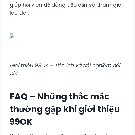
giúp hội viên dễ dàng tiếp cận và tham gia
lâu dài.
Giới thiệu 99OK – Tiện ích và trải nghiệm nổi
bật
FAQ – Những thắc mắc
thường gặp khi giới thiệu
99OK