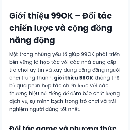
Giới thiệu 99OK – Đối tác
chiến lược và cộng đồng
năng động
Một trong những yếu tố giúp 99OK phát triển
bền vững là hợp tác với các nhà cung cấp
trò chơi uy tín và xây dựng cộng đồng người
chơi trung thành.
giới thiệu 99OK
không thể
bỏ qua phần hợp tác chiến lược với các
thương hiệu nổi tiếng để đảm bảo chất lượng
dịch vụ, sự minh bạch trong trò chơi và trải
nghiệm người dùng tốt nhất.
Đối tác game và phương thức