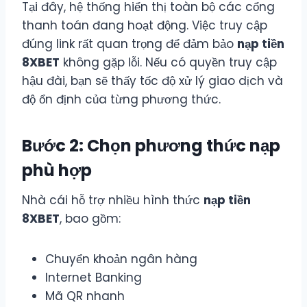
Tại đây, hệ thống hiển thị toàn bộ các cổng
thanh toán đang hoạt động. Việc truy cập
đúng link rất quan trọng để đảm bảo
nạp tiền
8XBET
không gặp lỗi. Nếu có quyền truy cập
hậu đài, bạn sẽ thấy tốc độ xử lý giao dịch và
độ ổn định của từng phương thức.
Bước 2: Chọn phương thức nạp
phù hợp
Nhà cái hỗ trợ nhiều hình thức
nạp tiền
8XBET
, bao gồm:
Chuyển khoản ngân hàng
Internet Banking
Mã QR nhanh