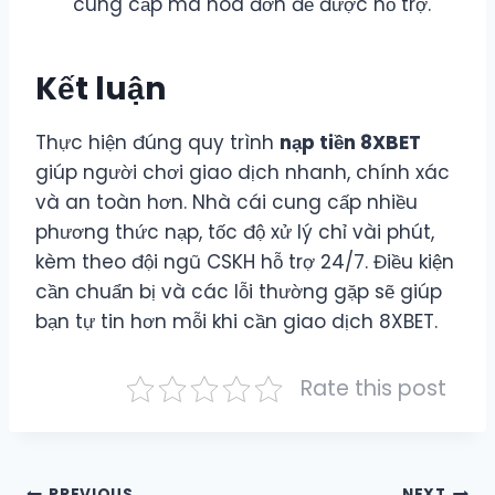
cung cấp mã hóa đơn để được hỗ trợ.
Kết luận
Thực hiện đúng quy trình
nạp tiền 8XBET
giúp người chơi giao dịch nhanh, chính xác
và an toàn hơn. Nhà cái cung cấp nhiều
phương thức nạp, tốc độ xử lý chỉ vài phút,
kèm theo đội ngũ CSKH hỗ trợ 24/7. Điều kiện
cần chuẩn bị và các lỗi thường gặp sẽ giúp
bạn tự tin hơn mỗi khi cần giao dịch
8XBET.
Rate this post
PREVIOUS
NEXT