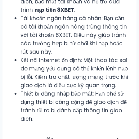
dịch, bảo mật tài khoản và hỗ trợ quá
trình
nạp tiền 8XBET
.
Tài khoản ngân hàng cá nhân:
Bạn cần
có tài khoản ngân hàng trùng thông tin
với tài khoản 8XBET. Điều này giúp tránh
các trường hợp bị từ chối khi nạp hoặc
rút sau này.
Kết nối Internet ổn định:
Một thao tác sai
do mạng yếu cũng có thể khiến lệnh nạp
bị lỗi. Kiểm tra chất lượng mạng trước khi
giao dịch là điều cực kỳ quan trọng.
Thiết bị đăng nhập bảo mật:
Hạn chế sử
dụng thiết bị công cộng để giao dịch để
tránh rủi ro bị đánh cắp thông tin giao
dịch.