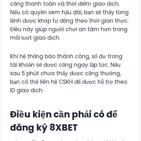
cổng thanh toán và thời điểm giao dịch.
Nếu có quyền xem hậu đài, bạn sẽ thấy từng
lệnh được khớp tự động theo thời gian thực.
Điều này giúp người chơi an tâm hơn trong
mỗi lượt giao dịch.
Khi hệ thống báo thành công, số dư trong
tài khoản sẽ được cộng ngay lập tức. Nếu
sau 5 phút chưa thấy được cộng thưởng,
bạn có thể liên hệ CSKH để được hỗ trợ theo
ID giao dịch.
Điều kiện cần phải có để
đăng ký 8XBET