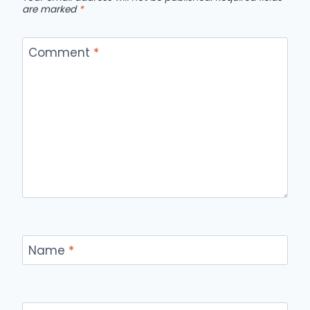
are marked
*
Comment
*
Name
*