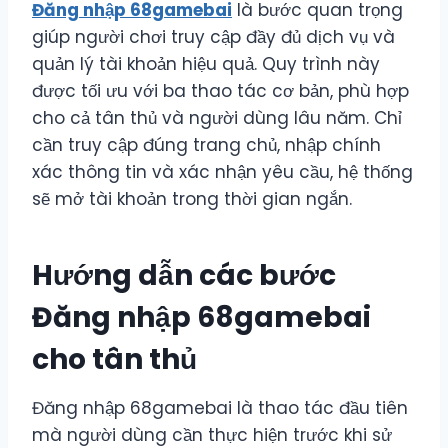
Đăng nhập 68gamebai
là bước quan trọng
giúp người chơi truy cập đầy đủ dịch vụ và
quản lý tài khoản hiệu quả. Quy trình này
được tối ưu với ba thao tác cơ bản, phù hợp
cho cả tân thủ và người dùng lâu năm. Chỉ
cần truy cập đúng trang chủ, nhập chính
xác thông tin và xác nhận yêu cầu, hệ thống
sẽ mở tài khoản trong thời gian ngắn.
Hướng dẫn các bước
Đăng nhập 68gamebai
cho tân thủ
Đăng nhập 68gamebai là thao tác đầu tiên
mà người dùng cần thực hiện trước khi sử