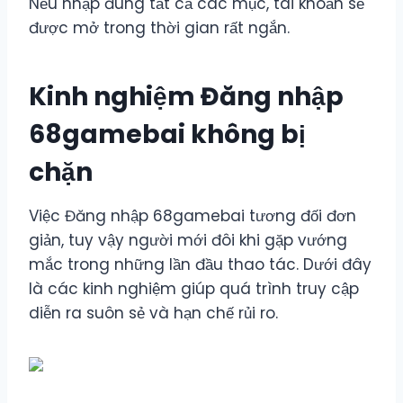
Nếu nhập đúng tất cả các mục, tài khoản sẽ
được mở trong thời gian rất ngắn.
Kinh nghiệm Đăng nhập
68gamebai không bị
chặn
Việc Đăng nhập 68gamebai tương đối đơn
giản, tuy vậy người mới đôi khi gặp vướng
mắc trong những lần đầu thao tác. Dưới đây
là các kinh nghiệm giúp quá trình truy cập
diễn ra suôn sẻ và hạn chế rủi ro.