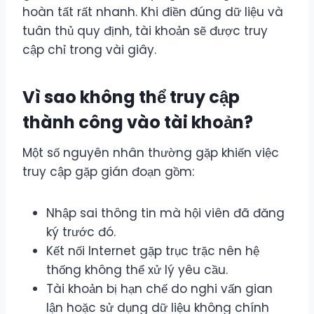
hoàn tất rất nhanh. Khi điền đúng dữ liệu và
tuân thủ quy định, tài khoản sẽ được truy
cập chỉ trong vài giây.
Vì sao không thể truy cập
thành công vào tài khoản?
Một số nguyên nhân thường gặp khiến việc
truy cập gặp gián đoạn gồm:
Nhập sai thông tin mà hội viên đã đăng
ký trước đó.
Kết nối Internet gặp trục trặc nên hệ
thống không thể xử lý yêu cầu.
Tài khoản bị hạn chế do nghi vấn gian
lận hoặc sử dụng dữ liệu không chính