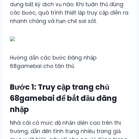
dụng bất kỳ dịch vụ nào. Khi tuân thủ đúng
các bước, quá trình thiết lập truy cập diễn ra
nhanh chóng và hạn chế sai sót.
Hướng dẫn các bước Đăng nhập
68gamebai cho tân thủ
Bước 1: Truy cập trang chủ
68gamebai để bắt đầu đăng
nhập
Nhà cái có mức độ nhận diện cao trên thị
trường, dẫn đến tình trạng nhiều trang giả