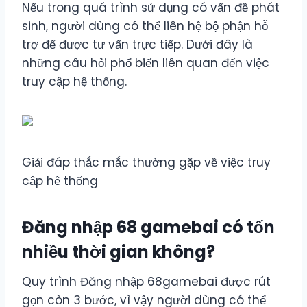
Nếu trong quá trình sử dụng có vấn đề phát
sinh, người dùng có thể liên hệ bộ phận hỗ
trợ để được tư vấn trực tiếp. Dưới đây là
những câu hỏi phổ biến liên quan đến việc
truy cập hệ thống.
Giải đáp thắc mắc thường gặp về việc truy
cập hệ thống
Đăng nhập 68 gamebai có tốn
nhiều thời gian không?
Quy trình Đăng nhập 68gamebai được rút
gọn còn 3 bước, vì vậy người dùng có thể