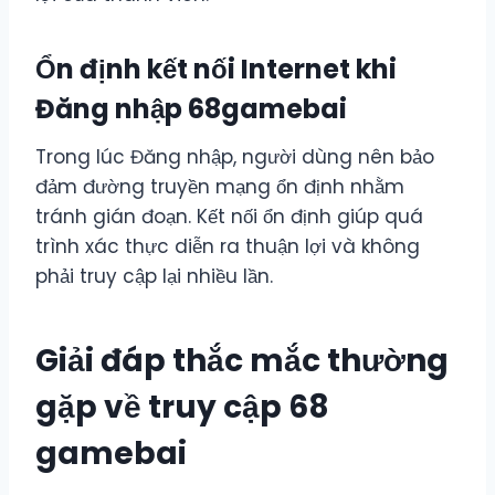
Ổn định kết nối Internet khi
Đăng nhập 68gamebai
Trong lúc Đăng nhập, người dùng nên bảo
đảm đường truyền mạng ổn định nhằm
tránh gián đoạn. Kết nối ổn định giúp quá
trình xác thực diễn ra thuận lợi và không
phải truy cập lại nhiều lần.
Giải đáp thắc mắc thường
gặp về truy cập 68
gamebai