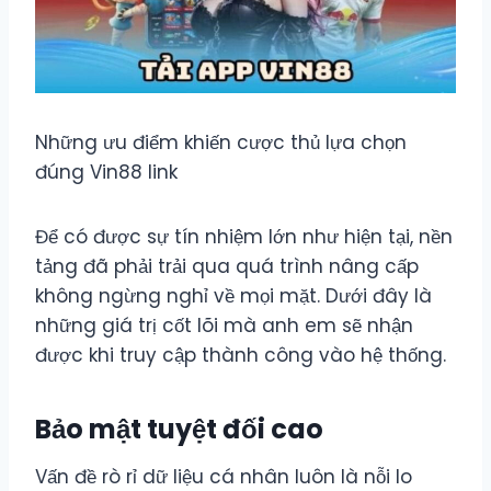
Những ưu điểm khiến cược thủ lựa chọn
đúng Vin88 link
Để có được sự tín nhiệm lớn như hiện tại, nền
tảng đã phải trải qua quá trình nâng cấp
không ngừng nghỉ về mọi mặt. Dưới đây là
những giá trị cốt lõi mà anh em sẽ nhận
được khi truy cập thành công vào hệ thống.
Bảo mật tuyệt đối cao
Vấn đề rò rỉ dữ liệu cá nhân luôn là nỗi lo