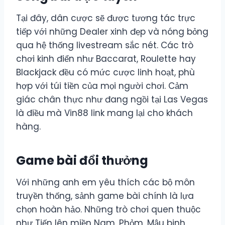
Tại đây, dân cược sẽ được tương tác trực
tiếp với những Dealer xinh đẹp và nóng bỏng
qua hệ thống livestream sắc nét. Các trò
chơi kinh điển như Baccarat, Roulette hay
Blackjack đều có mức cược linh hoạt, phù
hợp với túi tiền của mọi người chơi. Cảm
giác chân thực như đang ngồi tại Las Vegas
là điều mà Vin88 link mang lại cho khách
hàng.
Game bài đổi thưởng
Với những anh em yêu thích các bộ môn
truyền thống, sảnh game bài chính là lựa
chọn hoàn hảo. Những trò chơi quen thuộc
như Tiến lên miền Nam, Phỏm, Mậu binh