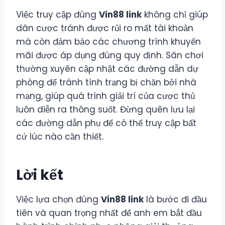
Việc truy cập đúng
Vin88 link
không chỉ giúp
dân cược tránh được rủi ro mất tài khoản
mà còn đảm bảo các chương trình khuyến
mãi được áp dụng đúng quy định. Sân chơi
thường xuyên cập nhật các đường dẫn dự
phòng để tránh tình trạng bị chặn bởi nhà
mạng, giúp quá trình giải trí của cược thủ
luôn diễn ra thông suốt. Đừng quên lưu lại
các đường dẫn phụ để có thể truy cập bất
cứ lúc nào cần thiết.
Lời kết
Việc lựa chọn đúng
Vin88 link
là bước đi đầu
tiên và quan trọng nhất để anh em bắt đầu