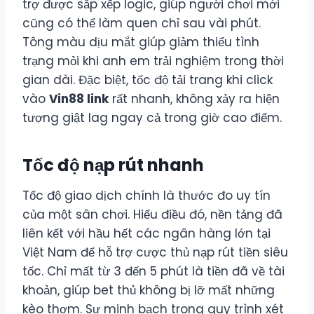
trợ được sắp xếp logic, giúp người chơi mới
cũng có thể làm quen chỉ sau vài phút.
Tông màu dịu mắt giúp giảm thiểu tình
trạng mỏi khi anh em trải nghiệm trong thời
gian dài. Đặc biệt, tốc độ tải trang khi click
vào
Vin88 link
rất nhanh, không xảy ra hiện
tượng giật lag ngay cả trong giờ cao điểm.
Tốc độ nạp rút nhanh
Tốc độ giao dịch chính là thước đo uy tín
của một sân chơi. Hiểu điều đó, nền tảng đã
liên kết với hầu hết các ngân hàng lớn tại
Việt Nam để hỗ trợ cược thủ nạp rút tiền siêu
tốc. Chỉ mất từ 3 đến 5 phút là tiền đã về tài
khoản, giúp bet thủ không bị lỡ mất những
kèo thơm. Sự minh bạch trong quy trình xét