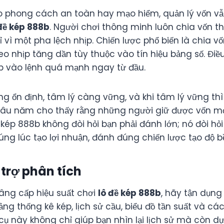
o phong cách an toàn hay mạo hiểm, quản lý vốn vẫ
đề kép 888b
. Người chơi thông minh luôn chia vốn 
 vì một pha lệch nhịp. Chiến lược phổ biến là chia v
eo nhịp tăng dần tùy thuộc vào tín hiệu bảng số. Điề
p vào lệnh quá mạnh ngay từ đầu.
g ổn định, tâm lý càng vững, và khi tâm lý vững thì 
 lâu năm cho thấy rằng những người giữ được vốn mới
ô kép 888b không đòi hỏi bạn phải đánh lớn; nó đòi hỏ
ng lúc tạo lợi nhuận, đánh đúng chiến lược tạo độ b
trợ phân tích
ng cấp hiệu suất chơi
lô đề kép 888b
, hãy tận dụn
ng thống kê kép, lịch sử cầu, biểu đồ tần suất và 
cụ này không chỉ giúp bạn nhìn lại lịch sử mà còn d