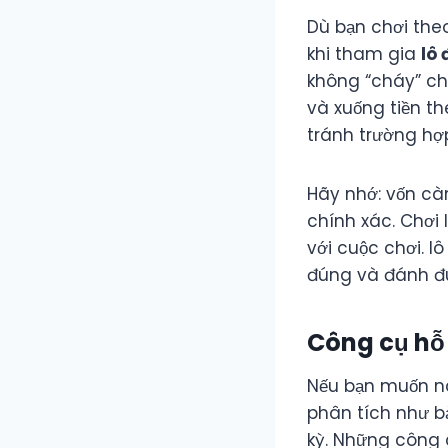
Dù bạn chơi the
khi tham gia
lô 
không “cháy” chỉ
và xuống tiền th
tránh trường hợ
Hãy nhớ: vốn càn
chính xác. Chơi
với cuộc chơi. l
đúng và đánh đú
Công cụ hỗ 
Nếu bạn muốn nâ
phân tích như bả
kỳ. Những công 