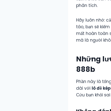
phân tích.
Hãy luôn nhớ: cả
táo, bạn sẽ kiểm
mất hoàn toàn s
mà là người khô
Những lưu
888b
Phần này là tổn
dài với
lô đề ké
Cứu bạn khỏi sai