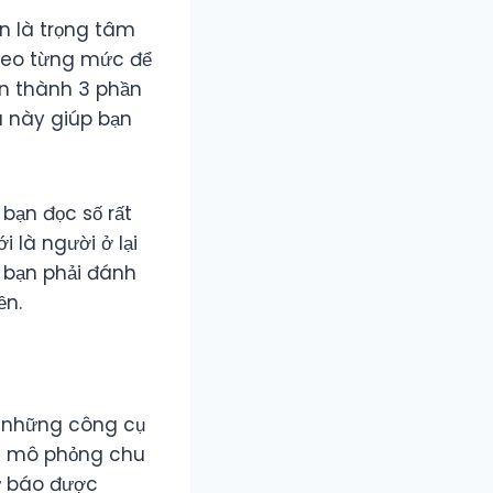
n là trọng tâm
theo từng mức để
ốn thành 3 phần
u này giúp bạn
bạn đọc số rất
 là người ở lại
i bạn phải đánh
ền.
g những công cụ
các mô phỏng chu
ự báo được