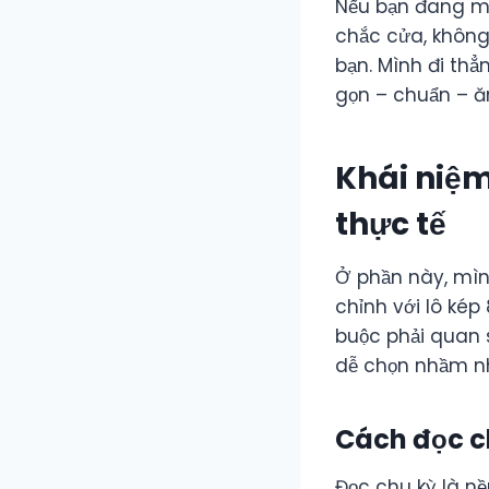
Nếu bạn đang m
chắc cửa, không 
bạn. Mình đi thẳ
gọn – chuẩn – ăn
Khái niệm
thực tế
Ở phần này, mìn
chỉnh với lô kép
buộc phải quan sá
dễ chọn nhầm nhị
Cách đọc ch
Đọc chu kỳ là nề