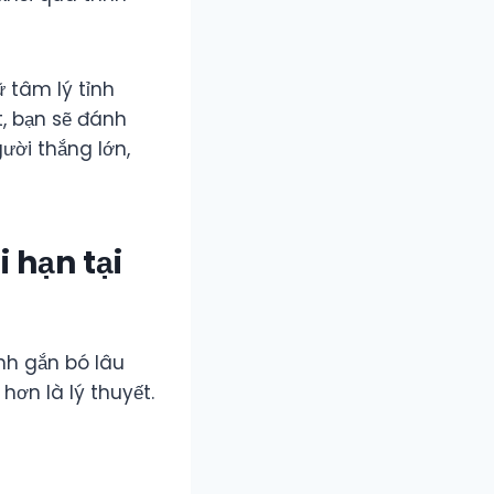
ữ tâm lý tỉnh
t, bạn sẽ đánh
ười thắng lớn,
 hạn tại
nh gắn bó lâu
hơn là lý thuyết.