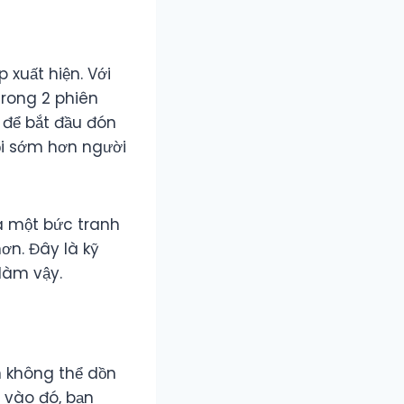
 xuất hiện. Với
trong 2 phiên
ẹ để bắt đầu đón
ội sớm hơn người
 ra một bức tranh
hơn. Đây là kỹ
làm vậy.
n không thể dồn
y vào đó, bạn