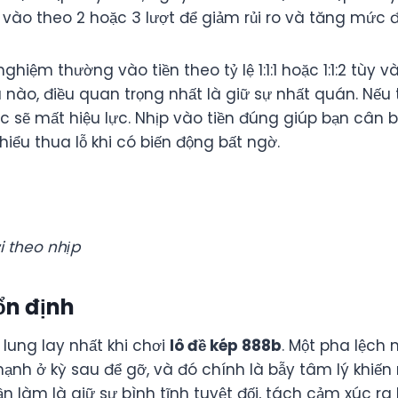
vào theo 2 hoặc 3 lượt để giảm rủi ro và tăng mức 
ghiệm thường vào tiền theo tỷ lệ 1:1:1 hoặc 1:1:2 tùy v
 nào, điều quan trọng nhất là giữ sự nhất quán. Nếu 
c sẽ mất hiệu lực. Nhịp vào tiền đúng giúp bạn cân bằ
iểu thua lỗ khi có biến động bất ngờ.
i theo nhịp
ổn định
 lung lay nhất khi chơi
lô đề kép 888b
. Một pha lệch 
nh ở kỳ sau để gỡ, và đó chính là bẫy tâm lý khiến
ần làm là giữ sự bình tĩnh tuyệt đối, tách cảm xúc ra 