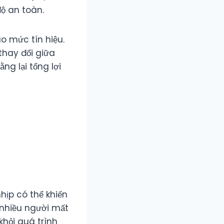
độ an toàn.
ào mức tín hiệu.
thay đổi giữa
ng lại tổng lợi
nhịp có thể khiến
 nhiều người mất
khỏi quá trình