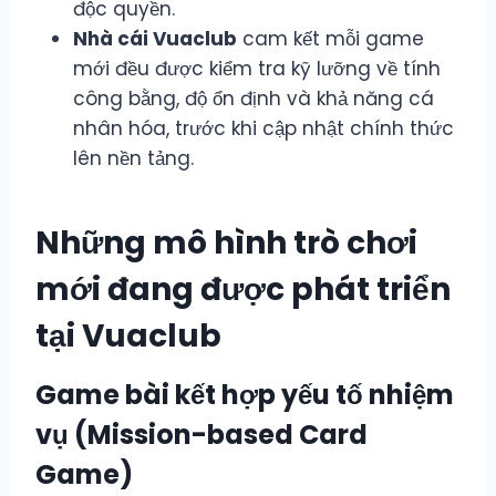
độc quyền.
Nhà cái Vuaclub
cam kết mỗi game
mới đều được kiểm tra kỹ lưỡng về tính
công bằng, độ ổn định và khả năng cá
nhân hóa, trước khi cập nhật chính thức
lên nền tảng.
Những mô hình trò chơi
mới đang được phát triển
tại Vuaclub
Game bài kết hợp yếu tố nhiệm
vụ (Mission-based Card
Game)