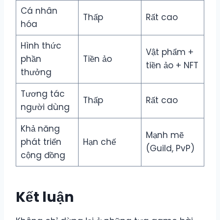
Cá nhân
Thấp
Rất cao
hóa
Hình thức
Vật phẩm +
phần
Tiền ảo
tiền ảo + NFT
thưởng
Tương tác
Thấp
Rất cao
người dùng
Khả năng
Mạnh mẽ
phát triển
Hạn chế
(Guild, PvP)
cộng đồng
Kết luận