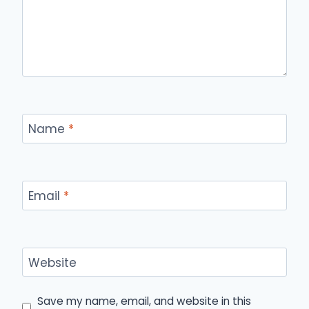
Name
*
Email
*
Website
Save my name, email, and website in this