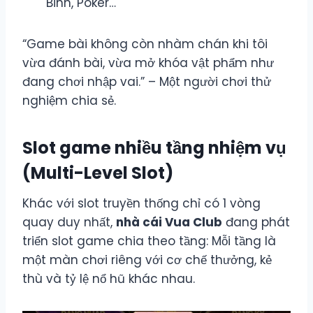
Binh, Poker…
“Game bài không còn nhàm chán khi tôi
vừa đánh bài, vừa mở khóa vật phẩm như
đang chơi nhập vai.” – Một người chơi thử
nghiệm chia sẻ.
Slot game nhiều tầng nhiệm vụ
(Multi-Level Slot)
Khác với slot truyền thống chỉ có 1 vòng
quay duy nhất,
nhà cái Vua Club
đang phát
triển slot game chia theo tầng: Mỗi tầng là
một màn chơi riêng với cơ chế thưởng, kẻ
thù và tỷ lệ nổ hũ khác nhau.