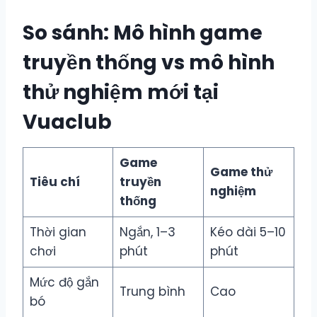
So sánh: Mô hình game
truyền thống vs mô hình
thử nghiệm mới tại
Vuaclub
Game
Game thử
Tiêu chí
truyền
nghiệm
thống
Thời gian
Ngắn, 1–3
Kéo dài 5–10
chơi
phút
phút
Mức độ gắn
Trung bình
Cao
bó