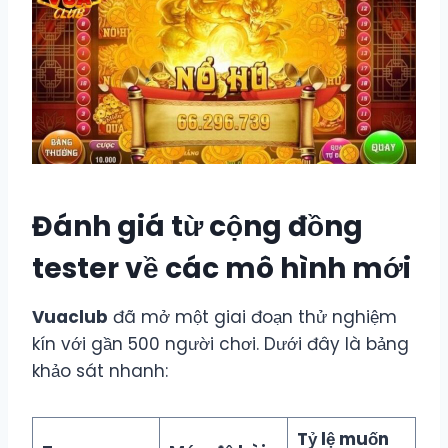
Đánh giá từ cộng đồng
tester về các mô hình mới
Vuaclub
đã mở một giai đoạn thử nghiệm
kín với gần 500 người chơi. Dưới đây là bảng
khảo sát nhanh:
Tỷ lệ muốn