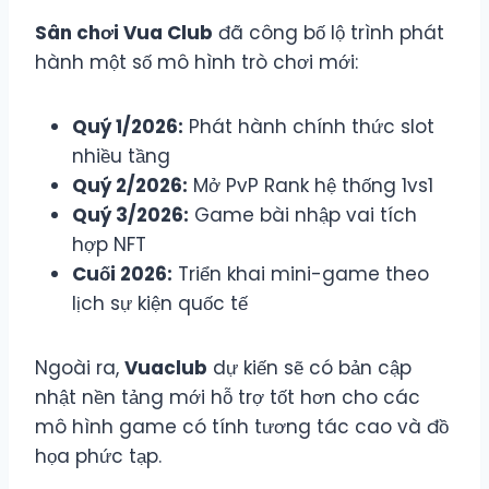
Sân chơi Vua Club
đã công bố lộ trình phát
hành một số mô hình trò chơi mới:
Quý 1/2026:
Phát hành chính thức slot
nhiều tầng
Quý 2/2026:
Mở PvP Rank hệ thống 1vs1
Quý 3/2026:
Game bài nhập vai tích
hợp NFT
Cuối 2026:
Triển khai mini-game theo
lịch sự kiện quốc tế
Ngoài ra,
Vuaclub
dự kiến sẽ có bản cập
nhật nền tảng mới hỗ trợ tốt hơn cho các
mô hình game có tính tương tác cao và đồ
họa phức tạp.