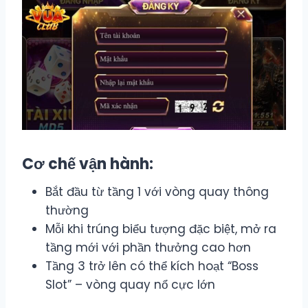
Cơ chế vận hành:
Bắt đầu từ tầng 1 với vòng quay thông
thường
Mỗi khi trúng biểu tượng đặc biệt, mở ra
tầng mới với phần thưởng cao hơn
Tầng 3 trở lên có thể kích hoạt “Boss
Slot” – vòng quay nổ cực lớn