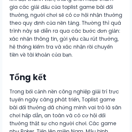
gia các giải đấu của toplist game bài đổi
thưởng, người chơi sẽ có cơ hội nhận thưởng
theo quy định của nền tảng. Thường thì quá
trình này sẽ diễn ra qua các bước đơn giản:
xác nhận thông tin, gửi yêu cầu rút thưởng,
hệ thống kiểm tra và xác nhận rồi chuyển
tiền về tài khoản của bạn.
Tổng kết
Trong bối cảnh nền công nghiệp giải trí trực
tuyến ngày càng phát triển, Toplist game
bài đổi thưởng đã chứng minh vai trò là sân
chơi hấp dẫn, an toàn và có cơ hội đổi
thưởng thật sự cho người chơi. Các game
như Poker, Tiến lên miền Nam, Mậu binh