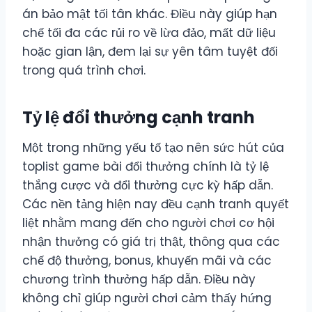
án bảo mật tối tân khác. Điều này giúp hạn
chế tối đa các rủi ro về lừa đảo, mất dữ liệu
hoặc gian lận, đem lại sự yên tâm tuyệt đối
trong quá trình chơi.
Tỷ lệ đổi thưởng cạnh tranh
Một trong những yếu tố tạo nên sức hút của
toplist game bài đổi thưởng chính là tỷ lệ
thắng cược và đổi thưởng cực kỳ hấp dẫn.
Các nền tảng hiện nay đều cạnh tranh quyết
liệt nhằm mang đến cho người chơi cơ hội
nhận thưởng có giá trị thật, thông qua các
chế độ thưởng, bonus, khuyến mãi và các
chương trình thưởng hấp dẫn. Điều này
không chỉ giúp người chơi cảm thấy hứng