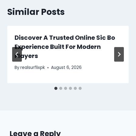
Similar Posts
Discover A Trusted Online Sic Bo
Experience Built For Modern
Players
By
realsurflixpk
August 6, 2026
Leave a Reply