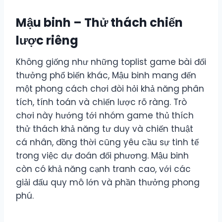
Mậu binh – Thử thách chiến
lược riêng
Không giống như những toplist game bài đổi
thưởng phổ biến khác, Mậu binh mang đến
một phong cách chơi đòi hỏi khả năng phân
tích, tính toán và chiến lược rõ ràng. Trò
chơi này hướng tới nhóm game thủ thích
thử thách khả năng tư duy và chiến thuật
cá nhân, đồng thời cũng yêu cầu sự tinh tế
trong việc dự đoán đối phương. Mậu binh
còn có khả năng cạnh tranh cao, với các
giải đấu quy mô lớn và phần thưởng phong
phú.