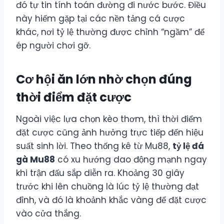
đó tự tin tính toán đường đi nước bước. Điều
này hiếm gặp tại các nền tảng cá cược
khác, nơi tỷ lệ thường được chỉnh “ngầm” để
ép người chơi gỡ.
Cơ hội ăn lớn nhờ chọn đúng
thời điểm đặt cược
Ngoài việc lựa chọn kèo thơm, thì thời điểm
đặt cược cũng ảnh hưởng trực tiếp đến hiệu
suất sinh lời. Theo thống kê từ Mu88,
tỷ lệ đá
gà Mu88
có xu hướng dao động mạnh ngay
khi trận đấu sắp diễn ra. Khoảng 30 giây
trước khi lên chuồng là lúc tỷ lệ thường đạt
đỉnh, và đó là khoảnh khắc vàng để đặt cược
vào cửa thắng.