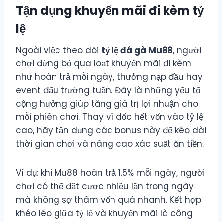
Tận dụng khuyến mãi đi kèm tỷ
lệ
Ngoài việc theo dõi
tỷ lệ đá gà Mu88
, người
chơi đừng bỏ qua loạt khuyến mãi đi kèm
như hoàn trả mỗi ngày, thưởng nạp đầu hay
event đấu trường tuần. Đây là những yếu tố
cộng hưởng giúp tăng giá trị lợi nhuận cho
mỗi phiên chơi. Thay vì dốc hết vốn vào tỷ lệ
cao, hãy tận dụng các bonus này để kéo dài
thời gian chơi và nâng cao xác suất ăn tiền.
Ví dụ: khi Mu88 hoàn trả 1.5% mỗi ngày, người
chơi có thể đặt cược nhiều lần trong ngày
mà không sợ thâm vốn quá nhanh. Kết hợp
khéo léo giữa tỷ lệ và khuyến mãi là công