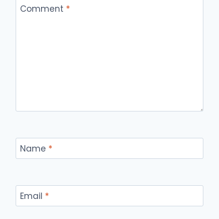
Comment
*
Name
*
Email
*