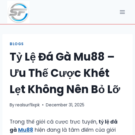
Skip
to
content
BLOGS
Tỷ Lệ Đá Gà Mu88 –
Ưu Thế Cược Khét
Lẹt Không Nên Bỏ Lỡ
By
realsurflixpk
December 31, 2025
Trong thế giới cá cược trực tuyến,
tỷ lệ đá
gà
Mu88
hiện đang là tâm điểm của giới