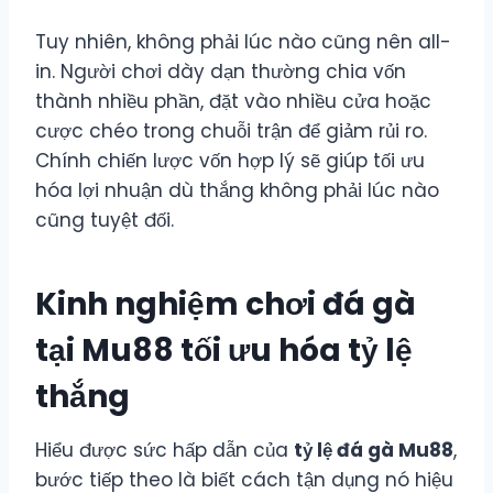
Tuy nhiên, không phải lúc nào cũng nên all-
in. Người chơi dày dạn thường chia vốn
thành nhiều phần, đặt vào nhiều cửa hoặc
cược chéo trong chuỗi trận để giảm rủi ro.
Chính chiến lược vốn hợp lý sẽ giúp tối ưu
hóa lợi nhuận dù thắng không phải lúc nào
cũng tuyệt đối.
Kinh nghiệm chơi đá gà
tại Mu88 tối ưu hóa tỷ lệ
thắng
Hiểu được sức hấp dẫn của
tỷ lệ đá gà Mu88
,
bước tiếp theo là biết cách tận dụng nó hiệu