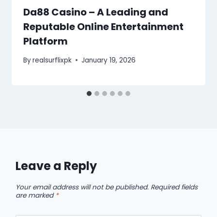
Da88 Casino – A Leading and
Reputable Online Entertainment
Platform
By
realsurflixpk
January 19, 2026
Leave a Reply
Your email address will not be published.
Required fields
are marked
*