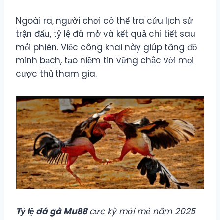
Ngoài ra, người chơi có thể tra cứu lịch sử
trận đấu, tỷ lệ đã mở và kết quả chi tiết sau
mỗi phiên. Việc công khai này giúp tăng độ
minh bạch, tạo niềm tin vững chắc với mọi
cược thủ tham gia.
Tỷ lệ đá gà Mu88
cực kỳ mới mẻ năm 2025