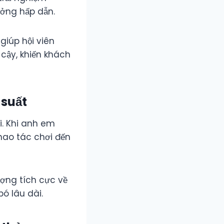
ưởng hấp dẫn.
giúp hội viên
cậy, khiến khách
 suất
i. Khi anh em
hao tác chơi đến
ượng tích cực về
ó lâu dài.