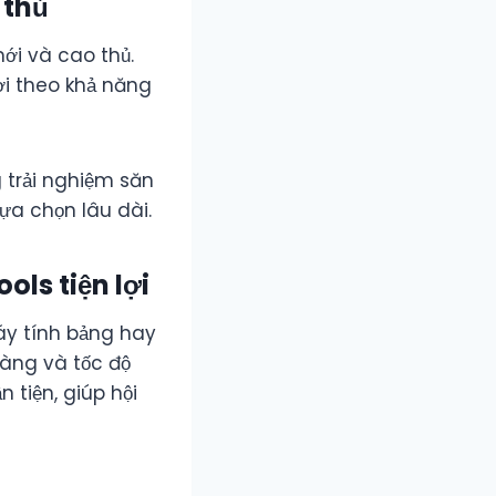
 thủ
ới và cao thủ.
i theo khả năng
g trải nghiệm săn
ựa chọn lâu dài.
ols tiện lợi
áy tính bảng hay
dàng và tốc độ
 tiện, giúp hội