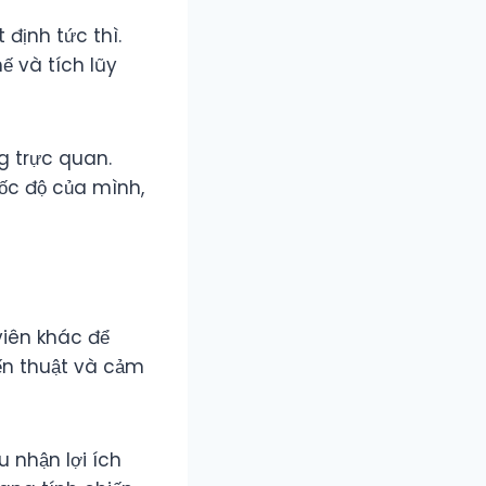
định tức thì.
ế và tích lũy
ng trực quan.
ốc độ của mình,
iên khác để
ến thuật và cảm
 nhận lợi ích