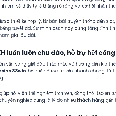
anh em sẽ thấy tỷ lệ thắng rõ ràng và cơ hội nhận th
ợc thiết kế hợp lý, từ bàn bài truyền thống đến slot, 
ằng tuyệt đối. Sự minh bạch này cũng tăng tính tin 
am gia lâu dài.
H luôn luôn chu đáo, hỗ trợ hết công
uôn sẵn sàng giải đáp thắc mắc và hướng dẫn kịp thờ
asino 33win
, họ nhận được tư vấn nhanh chóng, từ t
g.
iúp hội viên trải nghiệm trọn vẹn, đồng thời tạo ấn t
 chuyên nghiệp cũng là lý do nhiều khách hàng gắn b