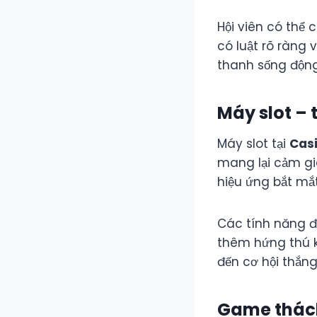
Hội viên có thể 
có luật rõ ràng 
thanh sống động 
Máy slot –
Máy slot tại
Cas
mang lại cảm gi
hiệu ứng bắt mắ
Các tính năng đ
thêm hứng thú k
đến cơ hội thắng 
Game thách