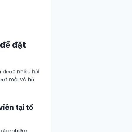
để đặt
 được nhiều hội
mượt mà, và hỗ
iên tại tổ
trải nghiệm