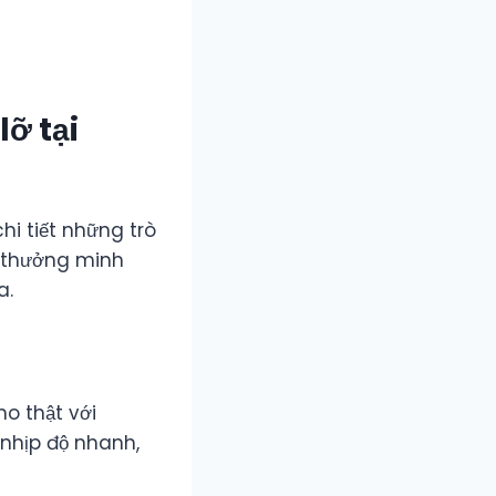
ỡ tại
i tiết những trò
n thưởng minh
a.
o thật với
nhịp độ nhanh,