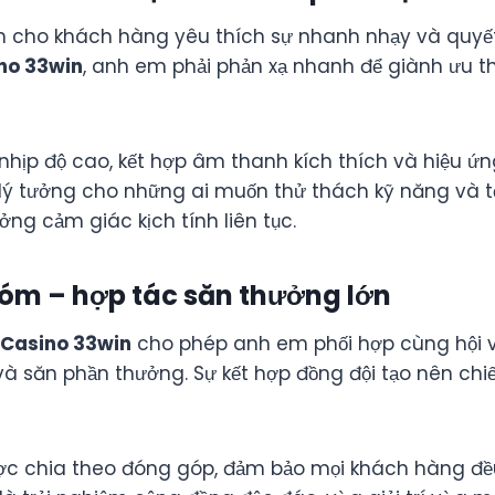
 cho khách hàng yêu thích sự nhanh nhạy và quyết 
no 33win
, anh em phải phản xạ nhanh để giành ưu th
ế nhịp độ cao, kết hợp âm thanh kích thích và hiệu ứ
 lý tưởng cho những ai muốn thử thách kỹ năng và t
ởng cảm giác kịch tính liên tục.
hóm – hợp tác săn thưởng lớn
Casino 33win
cho phép anh em phối hợp cùng hội v
và săn phần thưởng. Sự kết hợp đồng đội tạo nên chi
c chia theo đóng góp, đảm bảo mọi khách hàng đều