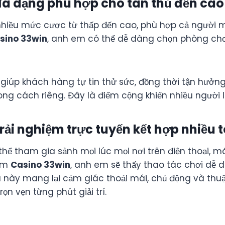
a dạng phù hợp cho tân thủ đến cao
hiều mức cược từ thấp đến cao, phù hợp cả người m
sino 33win
, anh em có thể dễ dàng chọn phòng chơ
 giúp khách hàng tự tin thử sức, đồng thời tận hưởn
ng cách riêng. Đây là điểm cộng khiến nhiều người l
rải nghiệm trực tuyến kết hợp nhiều to
hể tham gia sảnh mọi lúc mọi nơi trên điện thoại, m
iệm
Casino 33win
, anh em sẽ thấy thao tác chơi dễ 
u này mang lại cảm giác thoải mái, chủ động và thuận
ọn vẹn từng phút giải trí.