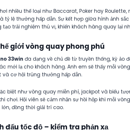
chơi nhiều thể loại như Baccarat, Poker hay Roulette
và tỷ lệ thưởng hấp dẫn. Sự kết hợp giữa hình ảnh sắ
tạo trải nghiệm thú vị, khiến khách hàng quay lại nhi
 thế giới vòng quay phong phú
ino 33win
đa dạng về chủ đề từ truyền thống, kỳ ảo đế
ác mới lạ cho khách hàng. Anh em sẽ thấy mỗi vòn
t và cơ hội trúng thưởng hấp dẫn.
ặc biệt như vòng quay miễn phí, jackpot và biểu tư
hi chơi. Hội viên sẽ cảm nhận sự hồi hộp khi mỗi v
lớn, đồng thời giải trí cao.
 đấu tốc độ – kiểm tra phản xạ