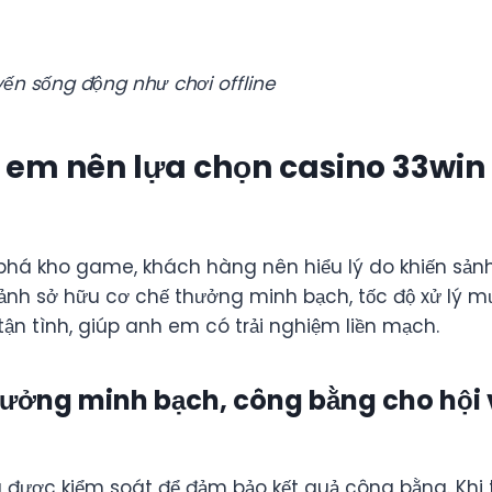
yến sống động như chơi offline
 em nên lựa chọn casino 33win 
phá kho game, khách hàng nên hiểu lý do khiến sảnh
Sảnh sở hữu cơ chế thưởng minh bạch, tốc độ xử lý 
ận tình, giúp anh em có trải nghiệm liền mạch.
ưởng minh bạch, công bằng cho hội v
u được kiểm soát để đảm bảo kết quả công bằng. Khi 