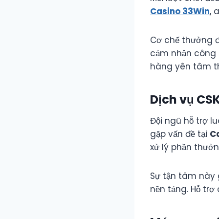
Casino 33Win
, 
Cơ chế thưởng đư
cảm nhận công b
hàng yên tâm th
Dịch vụ CSK
Đội ngũ hỗ trợ l
gặp vấn đề tại
C
xử lý phần thưởn
Sự tận tâm này g
nền tảng. Hỗ trợ