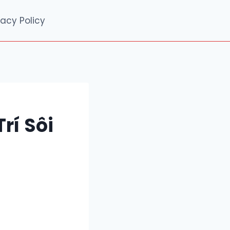
vacy Policy
rí Sôi