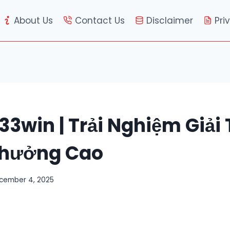
About Us
Contact Us
Disclaimer
Pri
33win | Trải Nghiệm Giải T
Thưởng Cao
cember 4, 2025