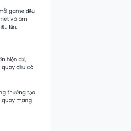
, mỗi game đều
c nét và âm
ều lần.
n hiện đại,
g quay đều có
ợng thưởng tạo
òng quay mang