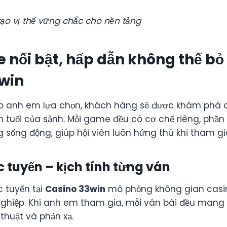
ạo vị thế vững chắc cho nền tảng
nổi bật, hấp dẫn không thể bỏ l
win
 do anh em lựa chọn, khách hàng sẽ được khám phá ch
n tuổi của sảnh. Mỗi game đều có cơ chế riêng, phầ
 sống động, giúp hội viên luôn hứng thú khi tham gi
c tuyến – kịch tính từng ván
c tuyến tại
Casino 33win
mô phỏng không gian casin
ghiệp. Khi anh em tham gia, mỗi ván bài đều mang 
thuật và phản xạ.