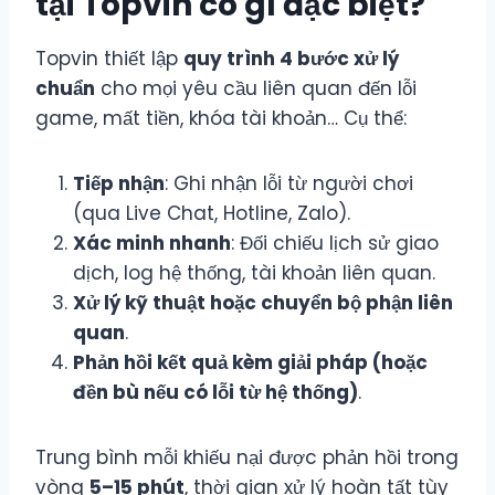
tại Topvin có gì đặc biệt?
Topvin thiết lập
quy trình 4 bước xử lý
chuẩn
cho mọi yêu cầu liên quan đến lỗi
game, mất tiền, khóa tài khoản… Cụ thể:
Tiếp nhận
: Ghi nhận lỗi từ người chơi
(qua Live Chat, Hotline, Zalo).
Xác minh nhanh
: Đối chiếu lịch sử giao
dịch, log hệ thống, tài khoản liên quan.
Xử lý kỹ thuật hoặc chuyển bộ phận liên
quan
.
Phản hồi kết quả kèm giải pháp (hoặc
đền bù nếu có lỗi từ hệ thống)
.
Trung bình mỗi khiếu nại được phản hồi trong
vòng
5–15 phút
, thời gian xử lý hoàn tất tùy