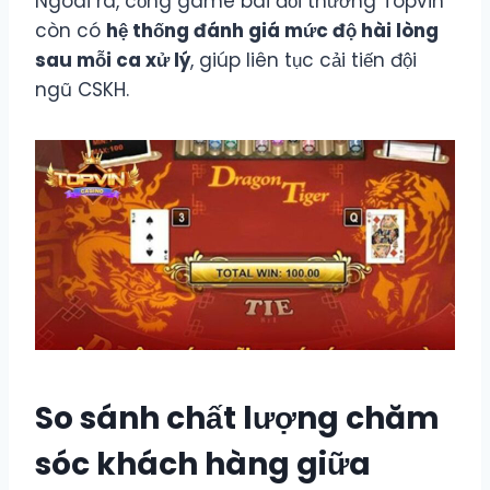
Ngoài ra, cổng game bài đổi thưởng Topvin
còn có
hệ thống đánh giá mức độ hài lòng
sau mỗi ca xử lý
, giúp liên tục cải tiến đội
ngũ CSKH.
So sánh chất lượng chăm
sóc khách hàng giữa