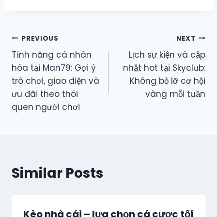
Post
PREVIOUS
NEXT
Tính năng cá nhân
Lịch sự kiện và cập
navigation
hóa tại Man79: Gợi ý
nhật hot tại Skyclub:
trò chơi, giao diện và
Không bỏ lỡ cơ hội
ưu đãi theo thói
vàng mỗi tuần
quen người chơi
Similar Posts
Kèo nhà cái – lựa chọn cá cược tối