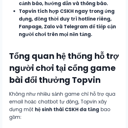
cảnh báo, hướng dẫn và thông báo.
Topvin tích hợp CSKH ngay trong ứng
dụng, đồng thời duy trì hotline riêng,
Fanpage, Zalo và Telegram để tiếp cận
người chơi trên mọi nền tảng.
Tổng quan hệ thống hỗ trợ
người chơi tại cổng game
bài đổi thưởng Topvin
Không như nhiều sảnh game chỉ hỗ trợ qua
email hoặc chatbot tự động, Topvin xây
dựng một
hệ sinh thái CSKH đa tầng
bao
gồm: