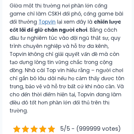
Giữa một thị trường nơi phần lớn cổng
game chỉ làm CSKH đối phó, cổng game bài
đổi thưởng
Topvin
lại xem đây là
chiến lược
cốt lõi để giữ chân người chơi
. Bằng cách
đầu tư nghiêm túc vào đội ngũ thật sự, quy
trình chuyên nghiệp và hỗ trợ đa kênh,
Topvin không chỉ giải quyết vấn đề mà còn
tạo dựng lòng tin vững chắc trong cộng
đồng. Nhà cái Top vin hiểu rằng – người chơi
chỉ gắn bó lâu dài nếu họ cảm thấy được tôn
trọng, bảo vệ và hỗ trợ bất cứ khi nào cần. Và
cho đến thời điểm hiện tại, Topvin đang làm
điều đó tốt hơn phần lớn đối thủ trên thị
trường.
5/5 - (999999 votes)