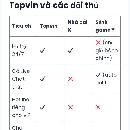
Topvin và các đối thủ
Nhà cái
Sảnh
Tiêu chí
Topvin
X
game Y
(chỉ
Hỗ trợ
giờ hành
24/7
chính)
Có Live
(auto
Chat
bot)
thật
Hotline
riêng
cho VIP
Chủ