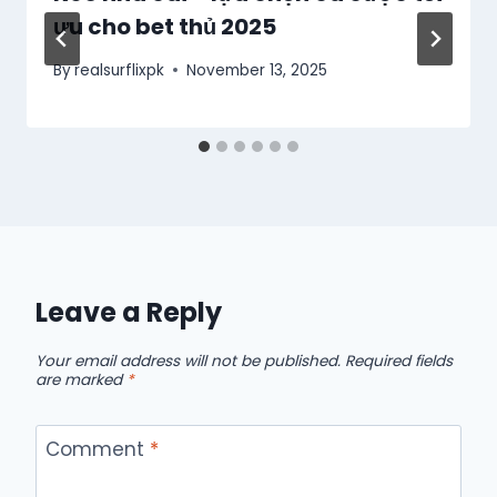
ưu cho bet thủ 2025
By
realsurflixpk
November 13, 2025
Leave a Reply
Your email address will not be published.
Required fields
are marked
*
Comment
*