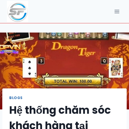
Skip
to
content
BLOGS
Hệ thống chăm sóc
khách hàng tại