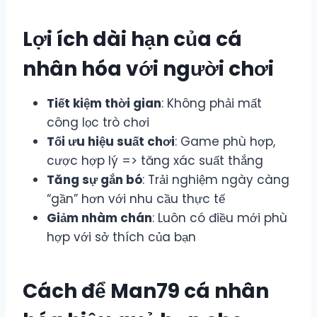
Lợi ích dài hạn của cá
nhân hóa với người chơi
Tiết kiệm thời gian
: Không phải mất
công lọc trò chơi
Tối ưu hiệu suất chơi
: Game phù hợp,
cược hợp lý => tăng xác suất thắng
Tăng sự gắn bó
: Trải nghiệm ngày càng
“gần” hơn với nhu cầu thực tế
Giảm nhàm chán
: Luôn có điều mới phù
hợp với sở thích của bạn
Cách để Man79 cá nhân