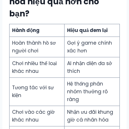
hóa hiệu quả hơn cho
bạn?
Hành động
Hiệu quả đem lại
Hoàn thành hồ sơ
Gợi ý game chính
người chơi
xác hơn
Chơi nhiều thể loại
AI nhận diện đa sở
khác nhau
thích
Hệ thống phân
Tương tác với sự
nhóm thưởng rõ
kiện
ràng
Chơi vào các giờ
Nhận ưu đãi khung
khác nhau
giờ cá nhân hóa