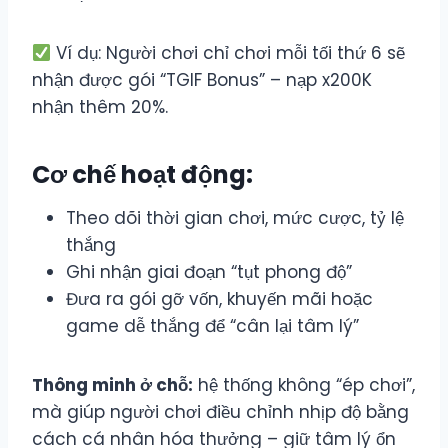
Ví dụ: Người chơi chỉ chơi mỗi tối thứ 6 sẽ
nhận được gói “TGIF Bonus” – nạp x200K
nhận thêm 20%.
Cơ chế hoạt động:
Theo dõi thời gian chơi, mức cược, tỷ lệ
thắng
Ghi nhận giai đoạn “tụt phong độ”
Đưa ra gói gỡ vốn, khuyến mãi hoặc
game dễ thắng để “cân lại tâm lý”
Thông minh ở chỗ:
hệ thống không “ép chơi”,
mà giúp người chơi điều chỉnh nhịp độ bằng
cách cá nhân hóa thưởng – giữ tâm lý ổn