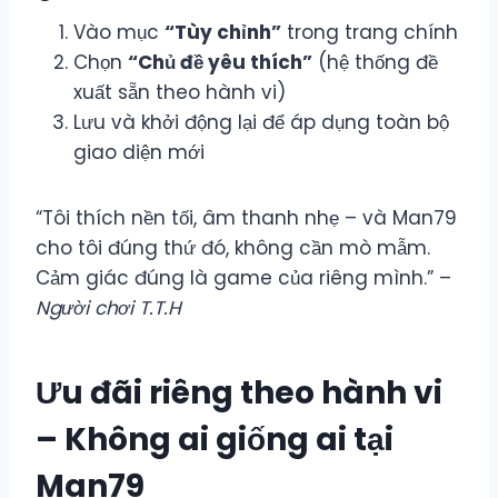
Vào mục
“Tùy chỉnh”
trong trang chính
Chọn
“Chủ đề yêu thích”
(hệ thống đề
xuất sẵn theo hành vi)
Lưu và khởi động lại để áp dụng toàn bộ
giao diện mới
“Tôi thích nền tối, âm thanh nhẹ – và Man79
cho tôi đúng thứ đó, không cần mò mẫm.
Cảm giác đúng là game của riêng mình.” –
Người chơi T.T.H
Ưu đãi riêng theo hành vi
– Không ai giống ai tại
Man79