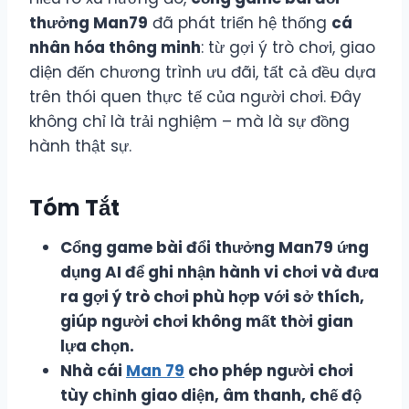
thưởng Man79
đã phát triển hệ thống
cá
nhân hóa thông minh
: từ gợi ý trò chơi, giao
diện đến chương trình ưu đãi, tất cả đều dựa
trên thói quen thực tế của người chơi. Đây
không chỉ là trải nghiệm – mà là sự đồng
hành thật sự.
Tóm Tắt
Cổng game bài đổi thưởng Man79 ứng
dụng AI để ghi nhận hành vi chơi và đưa
ra gợi ý trò chơi phù hợp với sở thích,
giúp người chơi không mất thời gian
lựa chọn.
Nhà cái
Man 79
cho phép người chơi
tùy chỉnh giao diện, âm thanh, chế độ