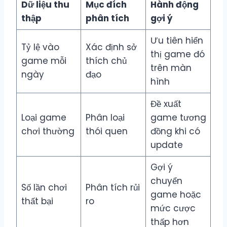
Dữ liệu thu
Mục đích
Hành động
thập
phân tích
gợi ý
Ưu tiên hiển
Tỷ lệ vào
Xác định sở
thị game đó
game mỗi
thích chủ
trên màn
ngày
đạo
hình
Đề xuất
Loại game
Phân loại
game tương
chơi thường
thói quen
đồng khi có
update
Gợi ý
chuyển
Số lần chơi
Phân tích rủi
game hoặc
thất bại
ro
mức cược
thấp hơn