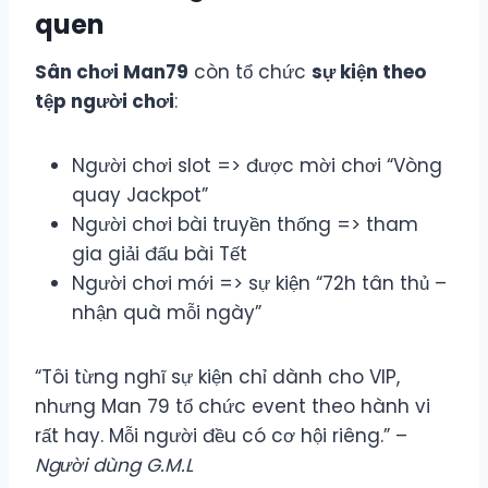
quen
Sân chơi Man79
còn tổ chức
sự kiện theo
tệp người chơi
:
Người chơi slot => được mời chơi “Vòng
quay Jackpot”
Người chơi bài truyền thống => tham
gia giải đấu bài Tết
Người chơi mới => sự kiện “72h tân thủ –
nhận quà mỗi ngày”
“Tôi từng nghĩ sự kiện chỉ dành cho VIP,
nhưng Man 79 tổ chức event theo hành vi
rất hay. Mỗi người đều có cơ hội riêng.” –
Người dùng G.M.L