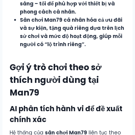
sáng – tối để phù hợp với thiết bị và
phong cách cá nhân.
Sân chơi Man79 cá nhân hóa cả ưu đãi
và sự kiện, tặng quà riêng dựa trên lịch
sử chơi và mức độ hoạt động, giúp mỗi
người có “lộ trình riêng”.
Gợi ý trò chơi theo sở
thích người dùng tại
Man79
AI phân tích hành vi để đề xuất
chính xác
Hệ thống của
sân chơi Man79
liên tục theo