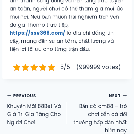
âm thanh sống động và nền tảng trực tuyến
an toàn, người chơi có thể tham gia mọi lúc
mọi nơi. Nếu bạn muốn trải nghiệm trọn vẹn
đá gà Thomo trực tiếp,
https://ssv368.com/
là địa chỉ đáng tin
cậy, mang đến sự an tâm, chất lượng và
tiện lợi tối ưu cho từng trận đấu.
5/5 - (999999 votes)
Post
PREVIOUS
NEXT
Khuyến Mãi 88Bet Và
Bắn cá cm88 – trò
navigation
Giá Trị Gia Tăng Cho
chơi bắn cá đổi
Người Chơi
thưởng hấp dẫn nhất
hiện nay