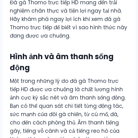
Đá gà Thomo trực tiếp HD mang đến trải
nghiệm chân thực và tiện lợi ngay tại nhà.
Hãy khám phá ngay lợi ích khi xem đá gà
Thomo trực tiếp để biết vì sao hình thức này
đang được ưa chuộng.
Hình ảnh và âm thanh sống
động
Một trong những lý do đá gà Thomo trực
tiếp HD được ưa chuộng là chất lượng hình
ảnh cực kỳ sắc nét và âm thanh sống động.
Bạn có thể quan sát chi tiết từng động tác,
sức mạnh của đôi gà chiến, từ cú mổ, đá,
cho đến cách phòng thủ. Âm thanh tiếng
gáy, tiếng vỗ cánh và cả tiếng reo hò của