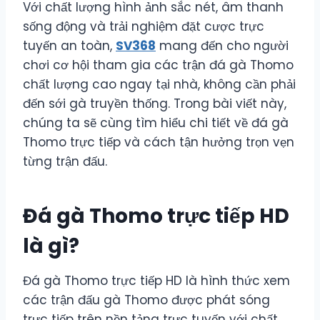
Với chất lượng hình ảnh sắc nét, âm thanh
sống động và trải nghiệm đặt cược trực
tuyến an toàn,
SV368
mang đến cho người
chơi cơ hội tham gia các trận đá gà Thomo
chất lượng cao ngay tại nhà, không cần phải
đến sới gà truyền thống. Trong bài viết này,
chúng ta sẽ cùng tìm hiểu chi tiết về đá gà
Thomo trực tiếp và cách tận hưởng trọn vẹn
từng trận đấu.
Đá gà Thomo trực tiếp HD
là gì?
Đá gà Thomo trực tiếp HD là hình thức xem
các trận đấu gà Thomo được phát sóng
trực tiếp trên nền tảng trực tuyến với chất