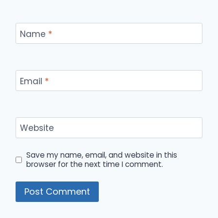
Name
*
Email
*
Website
Save my name, email, and website in this
browser for the next time I comment.