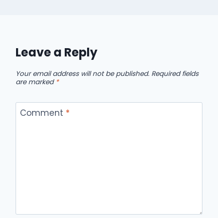
Leave a Reply
Your email address will not be published.
Required fields
are marked
*
Comment
*