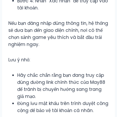
Bước 4: Nhấn “Xác nhận” để truy cập vào
tài khoản.
Nếu bạn đăng nhập đúng thông tin, hệ thống
sẽ đưa bạn đến giao diện chính, nơi có thể
chọn sảnh game yêu thích và bắt đầu trải
nghiệm ngay.
Lưu ý nhỏ:
Hãy chắc chắn rằng bạn đang truy cập
đúng đường link chính thức của May88
để tránh bị chuyển hướng sang trang
giả mạo.
Đừng lưu mật khẩu trên trình duyệt công
cộng để bảo vệ tài khoản cá nhân.