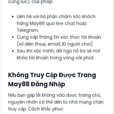
cùng lúc). Giải pháp:
Liên hệ với bộ phận chăm sóc khách
hàng May88 qua live chat hoặc
Telegram.
Cung cấp thông tin xác thực tài khoản
(số điện thoại, email, ID người chơi).
Sau khi xác minh, đội ngũ hỗ trợ sẽ mở
khóa tài khoản trong vòng vài phút.
Không Truy Cập Được Trang
May88 Đăng Nhập
Nếu bạn gặp lỗi không vào được trang chủ,
nguyên nhân có thể đến từ nhà mạng chặn
truy cập. Cách khắc phục: