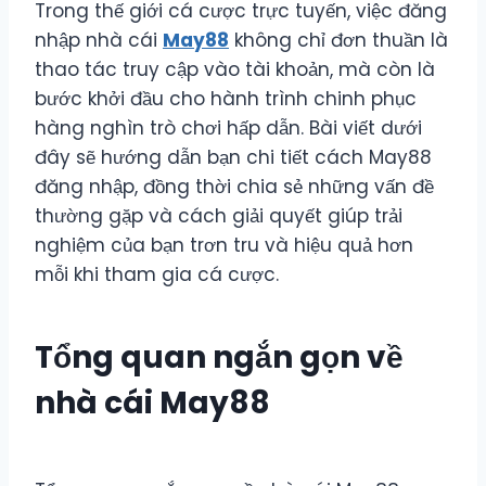
Trong thế giới cá cược trực tuyến, việc đăng
nhập nhà cái
May88
không chỉ đơn thuần là
thao tác truy cập vào tài khoản, mà còn là
bước khởi đầu cho hành trình chinh phục
hàng nghìn trò chơi hấp dẫn. Bài viết dưới
đây sẽ hướng dẫn bạn chi tiết cách May88
đăng nhập, đồng thời chia sẻ những vấn đề
thường gặp và cách giải quyết giúp trải
nghiệm của bạn trơn tru và hiệu quả hơn
mỗi khi tham gia cá cược.
Tổng quan ngắn gọn về
nhà cái May88