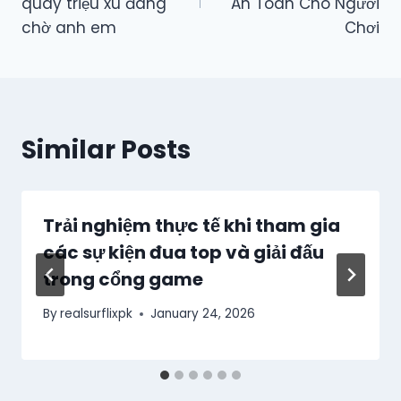
quay triệu xu đang
An Toàn Cho Người
chờ anh em
Chơi
Similar Posts
Trải nghiệm thực tế khi tham gia
các sự kiện đua top và giải đấu
trong cổng game
By
realsurflixpk
January 24, 2026