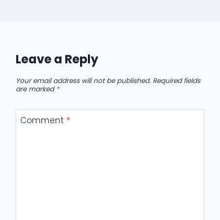
Leave a Reply
Your email address will not be published.
Required fields
are marked
*
Comment
*