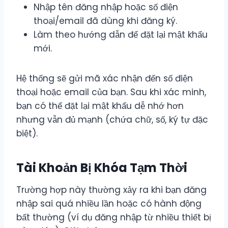
Nhập tên đăng nhập hoặc số điện
thoại/email đã dùng khi đăng ký.
Làm theo hướng dẫn để đặt lại mật khẩu
mới.
Hệ thống sẽ gửi mã xác nhận đến số điện
thoại hoặc email của bạn. Sau khi xác minh,
bạn có thể đặt lại mật khẩu dễ nhớ hơn
nhưng vẫn đủ mạnh (chứa chữ, số, ký tự đặc
biệt).
Tài Khoản Bị Khóa Tạm Thời
Trường hợp này thường xảy ra khi bạn đăng
nhập sai quá nhiều lần hoặc có hành động
bất thường (ví dụ đăng nhập từ nhiều thiết bị