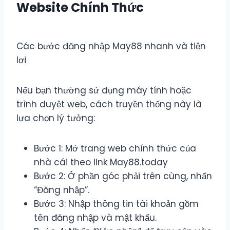
Website Chính Thức
Các bước đăng nhập May88 nhanh và tiện
lợi
Nếu bạn thường sử dụng máy tính hoặc
trình duyệt web, cách truyền thống này là
lựa chọn lý tưởng:
Bước 1: Mở trang web chính thức của
nhà cái theo link May88.today
Bước 2: Ở phần góc phải trên cùng, nhấn
“Đăng nhập”.
Bước 3: Nhập thông tin tài khoản gồm
tên đăng nhập và mật khẩu.