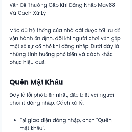
Vấn Đề Thường Gặp Khi Đăng Nhập May88
Và Cách Xử Lý
Mặc dù hệ thống của nhà cái được tối ưu để
vận hành ổn định, đôi khi người chơi vẫn gặp
một số sự cố nhỏ khi đăng nhập. Dưới đây là
những tình huống phổ biến và cách khắc
phục hiệu quả:
Quên Mật Khẩu
Đây là lỗi phổ biến nhất, đặc biệt với người
chơi ít đăng nhập. Cách xử lý:
Tại giao diện đăng nhập, chọn “Quên
mật khẩu”.