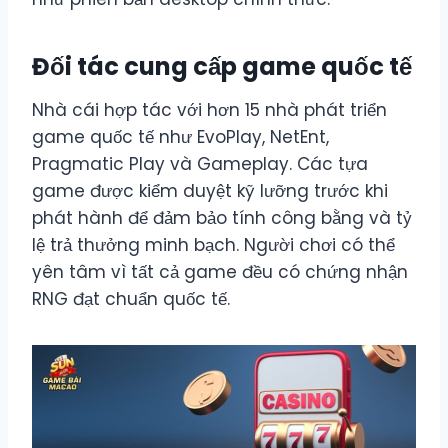
Đối tác cung cấp game quốc tế
Nhà cái hợp tác với hơn 15 nhà phát triển
game quốc tế như EvoPlay, NetEnt,
Pragmatic Play và Gameplay. Các tựa
game được kiểm duyệt kỹ lưỡng trước khi
phát hành để đảm bảo tính công bằng và tỷ
lệ trả thưởng minh bạch. Người chơi có thể
yên tâm vì tất cả game đều có chứng nhận
RNG đạt chuẩn quốc tế.