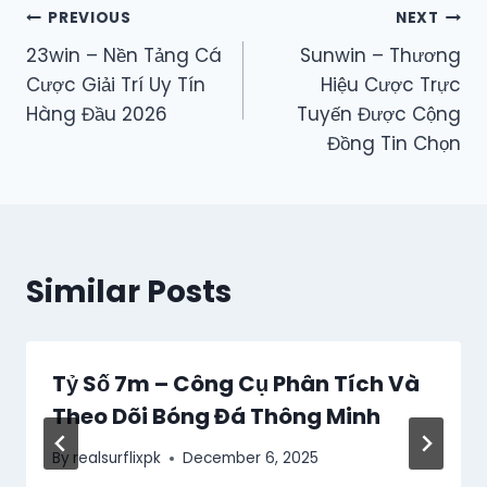
Post
PREVIOUS
NEXT
23win – Nền Tảng Cá
Sunwin – Thương
navigation
Cược Giải Trí Uy Tín
Hiệu Cược Trực
Hàng Đầu 2026
Tuyến Được Cộng
Đồng Tin Chọn
Similar Posts
Tỷ Số 7m – Công Cụ Phân Tích Và
Theo Dõi Bóng Đá Thông Minh
By
realsurflixpk
December 6, 2025