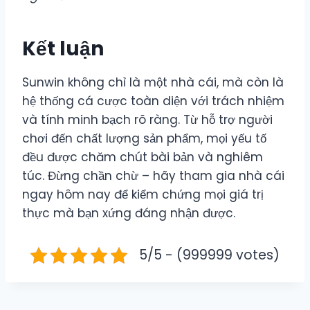
Kết luận
Sunwin không chỉ là một nhà cái, mà còn là
hệ thống cá cược toàn diện với trách nhiệm
và tính minh bạch rõ ràng. Từ hỗ trợ người
chơi đến chất lượng sản phẩm, mọi yếu tố
đều được chăm chút bài bản và nghiêm
túc. Đừng chần chừ – hãy tham gia nhà cái
ngay hôm nay để kiểm chứng mọi giá trị
thực mà bạn xứng đáng nhận được.
5/5 - (999999 votes)