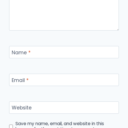
Name
*
Email
*
Website
Save my name, email, and website in this