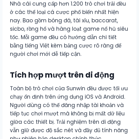
Nhà cái cung cấp hơn 1.200 trò chơi trải đều
ở các thể loại cá cược phổ biến nhất hiện
nay. Bao gồm bóng đá, tài xỉu, baccarat,
sicbo, rồng hổ và hàng loạt game nổ hũ siêu
tốc. Mỗi game đều có hướng dẫn chi tiết
bằng tiếng Việt kèm bảng cược rõ ràng để
người chơi mới dễ tiếp cận.
Tích hợp mượt trên di động
Toàn bộ trò chơi của Sunwin đều được tối ưu
chạy ổn định trên ứng dụng iOS và Android.
Người dùng có thể đăng nhập tài khoản và
tiếp tục chơi mượt mà không bị mất dữ liệu
giữa các thiết bị. Trải nghiệm trên di động
vẫn giữ được độ sắc nét và đầy đủ tính năng
như phiên bản desktop chính thức.