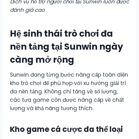
Dịch vụ hỗ trợ người chơi tại Sunwin luôn được
đánh giá cao
Hệ sinh thái trò chơi đa
nền tảng tại Sunwin ngày
càng mở rộng
Sunwin đang từng bước nâng cấp toàn diện
kho trò chơi để phù hợp với xu hướng giải trí
đa nền tảng. Không chỉ tăng về số lượng,
các tựa game còn được nâng cấp về chất
lượng và khả năng tương thích.
Kho game cá cược đa thể loại