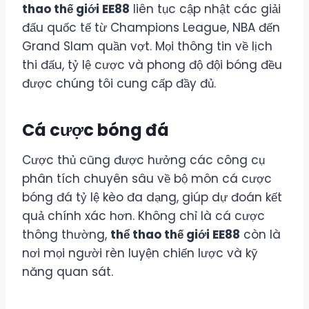
thao thế giới EE88
liên tục cập nhật các giải
đấu quốc tế từ Champions League, NBA đến
Grand Slam quần vợt. Mọi thông tin về lịch
thi đấu, tỷ lệ cược và phong độ đội bóng đều
được chúng tôi cung cấp đầy đủ.
Cá cược bóng đá
Cược thủ cũng được hưởng các công cụ
phân tích chuyên sâu về bộ môn cá cược
bóng đá tỷ lệ kèo đa dạng, giúp dự đoán kết
quả chính xác hơn. Không chỉ là cá cược
thông thường,
thể thao thế giới EE88
còn là
nơi mọi người rèn luyện chiến lược và kỹ
năng quan sát.