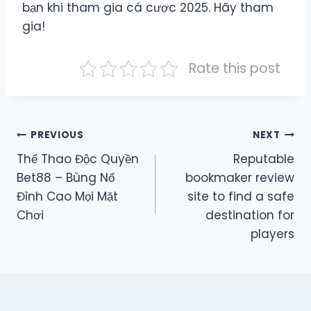
bạn khi tham gia cá cược 2025. Hãy tham
gia!
Rate this post
Post
PREVIOUS
NEXT
Thể Thao Độc Quyền
Reputable
navigation
Bet88 – Bùng Nổ
bookmaker review
Đỉnh Cao Mọi Mặt
site to find a safe
Chơi
destination for
players