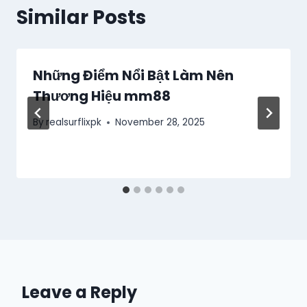
Similar Posts
Những Điểm Nổi Bật Làm Nên
Thương Hiệu mm88
By
realsurflixpk
November 28, 2025
Leave a Reply