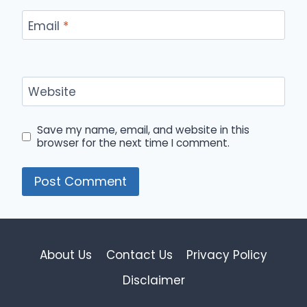
Email
*
Website
Save my name, email, and website in this
browser for the next time I comment.
About Us
Contact Us
Privacy Policy
Disclaimer