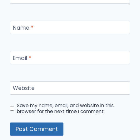
Name
*
Email
*
Website
Save my name, email, and website in this
browser for the next time I comment.