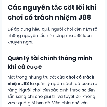
Các nguyên tắc cốt lõi khi
chơi có trách nhiệm J88
Để áp dụng hiệu quả, người chơi cần nắm rõ
những nguyên tắc nền tảng mà J88 luôn
khuyến nghị.
Quản lý tài chính thông minh
khi cá cược
Một trong những trụ cột của
chơi có trách
nhiệm J88
là quản lý ngân sách cá cược rõ
ràng. Người chơi cần xác định trước số tiền
sẵn sàng chi cho giải trí và tuyệt đối không
vượt quá giới hạn đó. Việc chia nhỏ vốn,