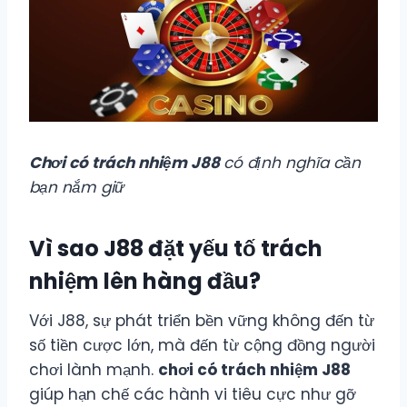
Chơi có trách nhiệm J88
có định nghĩa cần
bạn nắm giữ
Vì sao J88 đặt yếu tố trách
nhiệm lên hàng đầu?
Với J88, sự phát triển bền vững không đến từ
số tiền cược lớn, mà đến từ cộng đồng người
chơi lành mạnh.
chơi có trách nhiệm J88
giúp hạn chế các hành vi tiêu cực như gỡ