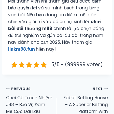
Mỗi thành viên khi tham gia đều được đảm
bảo quyền lợi và sự minh bạch trong từng
ván bài. Nếu bạn đang tìm kiếm một sân
chơi vừa giải trí vừa có cơ hội sinh lời,
chơi
bài đổi thưởng m88
chính là lựa chọn đáng
để trải nghiệm và gắn bó lâu dài trong năm
nay dành cho bạn 2025. Hãy tham gia
linkm88.fun
hiện nay!
5/5 - (999999 votes)
Post
PREVIOUS
NEXT
Chơi Có Trách Nhiệm
Fabet Betting House
navigation
J88 – Bảo Vệ Đam
– A Superior Betting
Mê Cực Dài Lâu
Platform with