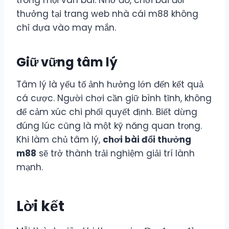
thưởng tại trang web nhà cái m88 không
chỉ dựa vào may mắn.
Giữ vững tâm lý
Tâm lý là yếu tố ảnh hưởng lớn đến kết quả
cá cược. Người chơi cần giữ bình tĩnh, không
để cảm xúc chi phối quyết định. Biết dừng
đúng lúc cũng là một kỹ năng quan trọng.
Khi làm chủ tâm lý,
chơi bài đổi thưởng
m88
sẽ trở thành trải nghiệm giải trí lành
mạnh.
Lời kết