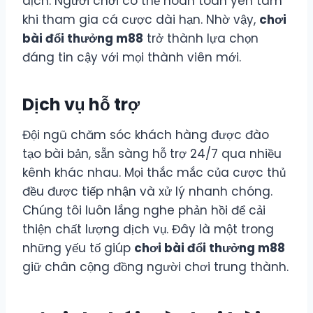
dịch. Người chơi có thể hoàn toàn yên tâm
khi tham gia cá cược dài hạn. Nhờ vậy,
chơi
bài đổi thưởng m88
trở thành lựa chọn
đáng tin cậy với mọi thành viên mới.
Dịch vụ hỗ trợ
Đội ngũ chăm sóc khách hàng được đào
tạo bài bản, sẵn sàng hỗ trợ 24/7 qua nhiều
kênh khác nhau. Mọi thắc mắc của cược thủ
đều được tiếp nhận và xử lý nhanh chóng.
Chúng tôi luôn lắng nghe phản hồi để cải
thiện chất lượng dịch vụ. Đây là một trong
những yếu tố giúp
chơi bài đổi thưởng m88
giữ chân cộng đồng người chơi trung thành.