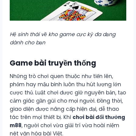
Hệ sinh thái về kho game cực kỳ đa dạng
dành cho bạn
Game bài truyền thống
Những trò chơi quen thuộc như tiến lên,
phỏm hay mậu binh luôn thu hút lượng lớn
cược thủ. Luật chơi được giữ nguyên bản, tạo
cảm giác gần gũi cho mọi người. Đồng thời,
giao diện được nâng cấp hiện đại, dễ thao
tác trên mọi thiết bị. Khi
chơi bài đổi thưởng
m88
, người chơi vừa giải trí vừa hoài niệm
nét văn hóa bài Việt.