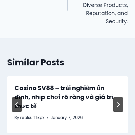
Diverse Products,
Reputation, and
Security.
Similar Posts
Casino SV88 – trải nghiệm ổn
định, nhịp chơi rõ ràng và giá trị
thực tế
By
realsurflixpk
January 7, 2026