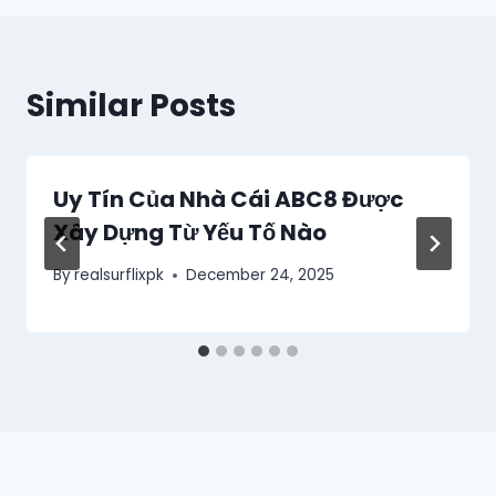
Similar Posts
Uy Tín Của Nhà Cái ABC8 Được
Xây Dựng Từ Yếu Tố Nào
By
realsurflixpk
December 24, 2025