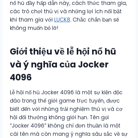
nổ hũ đầy hấp dẫn này, cách thức tham gia,
các trò chơi thú vị và những lợi ích nổi bật
khi tham gia với
LUCK8
. Chắc chắn bạn sẽ
không muốn bỏ lỡ!
Giới thiệu về lễ hội nổ hũ
và ý nghĩa của Jocker
4096
Lễ hội nổ hũ Jocker 4096 là một sự kiện độc
đáo trong thế giới game trực tuyến, được
biết đến với những trải nghiệm thú vị và cơ
hội đổi thưởng không giới hạn. Tên gọi
“Jocker 4096” không chỉ đơn thuần là một
cái tên mà còn mang ý nghĩa sâu sắc về sự