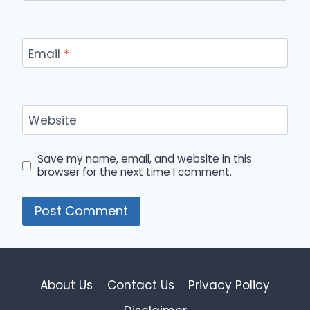
Email
*
Website
Save my name, email, and website in this
browser for the next time I comment.
About Us
Contact Us
Privacy Policy