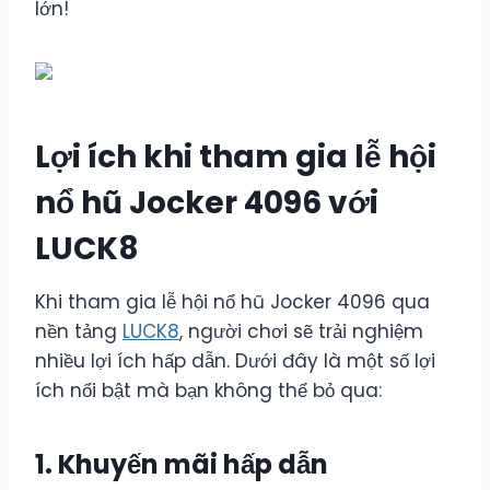
lớn!
Lợi ích khi tham gia lễ hội
nổ hũ Jocker 4096 với
LUCK8
Khi tham gia lễ hội nổ hũ Jocker 4096 qua
nền tảng
LUCK8
, người chơi sẽ trải nghiệm
nhiều lợi ích hấp dẫn. Dưới đây là một số lợi
ích nổi bật mà bạn không thể bỏ qua:
1. Khuyến mãi hấp dẫn