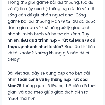
Trong thế giới game bài đổi thưởng, tốc độ
và độ tin cậy của hệ thống nạp‑rút là yếu tố
sống còn để giữ chân người chơi. Cổng
game bài đổi thưởng Man79 từ lâu đã được
đánh giá cao về khả năng xử lý giao dịch
nhanh, minh bạch và hỗ trợ đa kênh. Tuy
nhiên,
liệu quá trình nạp – rút tại Man79 có
thực sự nhanh như lời đồn?
Bao lâu thì tiền
về tài khoản? Những khung giờ nào dễ bị
delay?
Bài viết sau đây sẽ cung cấp cho bạn cái
nhìn
toàn cảnh về hệ thống nạp‑rút của
Man79
thông qua số liệu cụ thể, biểu đồ thời
gian, và các mẹo giúp giao dịch diễn ra
mượt mà hơn.