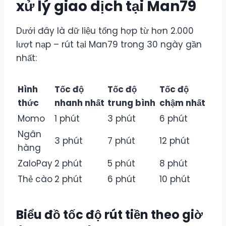
xử lý giao dịch tại Man79
Dưới đây là dữ liệu tổng hợp từ hơn 2.000
lượt nạp – rút tại Man79 trong 30 ngày gần
nhất:
Hình
Tốc độ
Tốc độ
Tốc độ
thức
nhanh nhất
trung bình
chậm nhất
Momo
1 phút
3 phút
6 phút
Ngân
3 phút
7 phút
12 phút
hàng
ZaloPay
2 phút
5 phút
8 phút
Thẻ cào
2 phút
6 phút
10 phút
Biểu đồ tốc độ rút tiền theo giờ