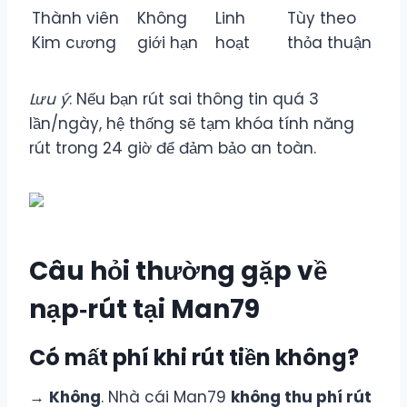
Thành viên
Không
Linh
Tùy theo
Kim cương
giới hạn
hoạt
thỏa thuận
Lưu ý
: Nếu bạn rút sai thông tin quá 3
lần/ngày, hệ thống sẽ tạm khóa tính năng
rút trong 24 giờ để đảm bảo an toàn.
Câu hỏi thường gặp về
nạp‑rút tại Man79
Có mất phí khi rút tiền không?
→
Không
. Nhà cái Man79
không thu phí rút