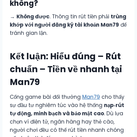
không?
→
Không được
. Thông tin rút tiền phải
trùng
khớp với người đăng ký tài khoản Man79
để
tránh gian lận.
Kết luận: Hiểu đúng – Rút
chuẩn – Tiền về nhanh tại
Man79
Cổng game bài đổi thưởng
Man79
cho thấy
sự đầu tư nghiêm túc vào hệ thống
nạp‑rút
tự động, minh bạch và bảo mật cao
. Dù lựa
chọn ví điện tử, ngân hàng hay thẻ cào,
người chơi đều có thể rút tiền nhanh chóng