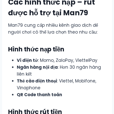
Các hình thức nạp – rút
được hỗ trợ tại Man79
Man79 cung cấp nhiều kênh giao dịch để
người chơi có thể lựa chọn theo nhu cầu:
Hình thức nạp tiền
Ví điện tử
: Momo, ZaloPay, ViettelPay
Ngân hàng nội địa
: Hơn 30 ngân hàng
liên kết
Thẻ cào điện thoại
: Viettel, Mobifone,
Vinaphone
QR Code thanh toán
Hình thức rút tiền